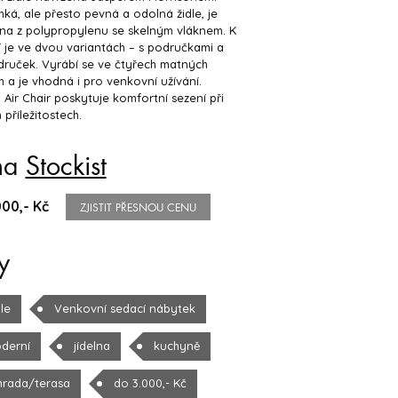
hká, ale přesto pevná a odolná židle, je
na z polypropylenu se skelným vláknem. K
 je ve dvou variantách – s područkami a
druček. Vyrábí se ve čtyřech matných
 a je vhodná i pro venkovní užívání.
 Air Chair poskytuje komfortní sezení při
 příležitostech.
na
Stockist
000,- Kč
ZJISTIT PŘESNOU CENU
y
le
Venkovní sedací nábytek
derní
jídelna
kuchyně
hrada/terasa
do 3.000,- Kč