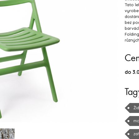
Tato le
vyrobe
dostání
bez po
barvách
Folding
různých
Ce
do 3.
Tag
Žid
mo
za