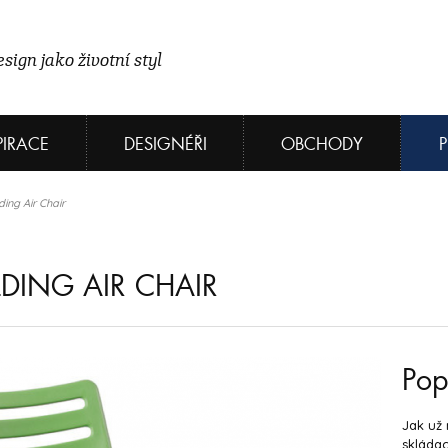
sign jako životní styl
PIRACE
DESIGNÉŘI
OBCHODY
ding Air Chair
LDING AIR CHAIR
Pop
Jak už 
skládac