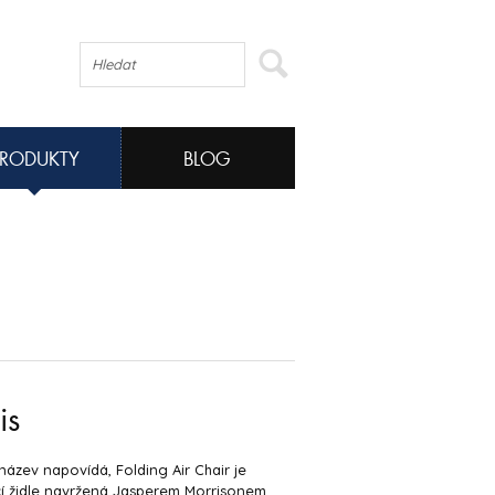
PRODUKTY
BLOG
is
název napovídá, Folding Air Chair je
í židle navržená Jasperem Morrisonem.