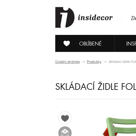
De
OBLÍBENÉ
INS
Úvodní stránka
Produkty
Skládací židle Fol
SKLÁDACÍ ŽIDLE FO