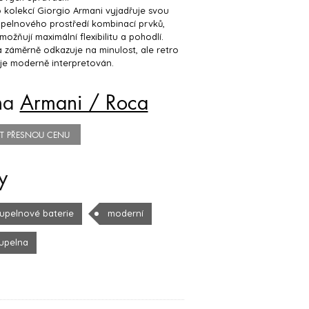
 kolekcí Giorgio Armani vyjadřuje svou
upelnového prostředí kombinací prvků,
možňují maximální flexibilitu a pohodlí.
a záměrně odkazuje na minulost, ale retro
 je moderně interpretován.
na
Armani / Roca
TIT PŘESNOU CENU
y
upelnové baterie
moderní
upelna