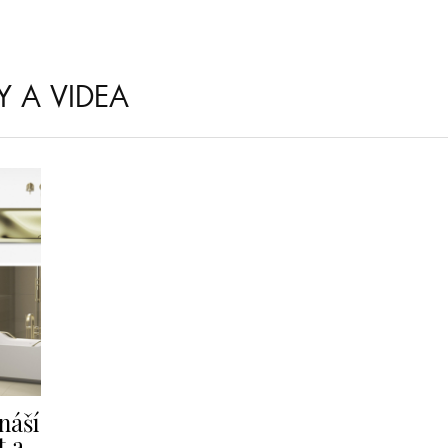
Y A VIDEA
náší
t a