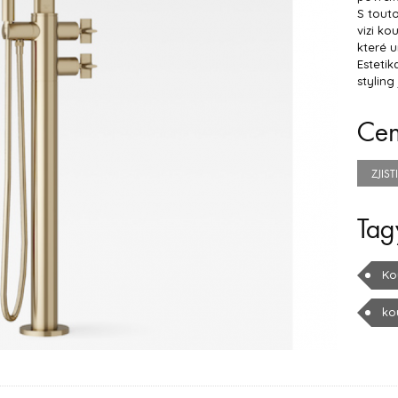
S touto
vizi ko
které u
Estetik
styling
Ce
ZJIS
Tag
Ko
ko