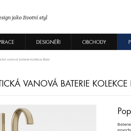
sign jako životní styl
PIRACE
DESIGNÉŘI
OBCHODY
ická vanová baterie kolekce Baia
TICKÁ VANOVÁ BATERIE KOLEKCE 
Pop
Baterie
povrch