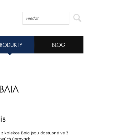
PRODUKTY
BLOG
BAIA
is
 z kolekce Baia jsou dostupné ve 3
ových úpravách.