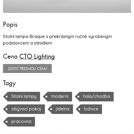
Popis
Stolní lampa Braque s překrásným ručně vyrobeným
podstavcem a stínidlem.
Cena
CTO Lighting
ZJISTIT PŘESNOU CENU
Tagy
Stolní lampy
moderní
hala/chodba
obývací pokoj
jídelna
ložnice
pracovna