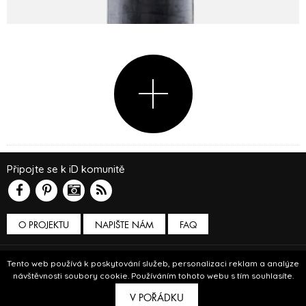
Připojte se k iD komunitě
O PROJEKTU
NAPIŠTE NÁM
FAQ
Podmínky používání
Tento web používá k poskytování služeb, personalizaci reklam a analýze
návštěvnosti soubory cookie. Používáním tohoto webu s tím souhlasíte.
© Insidecor 2013-2019.
V POŘÁDKU
ve spolupráci s
Bioport
a
Breezy