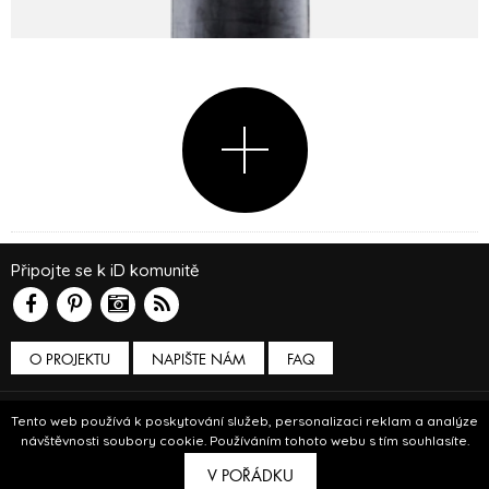
Připojte se k iD komunitě
O PROJEKTU
NAPIŠTE NÁM
FAQ
Podmínky používání
Tento web používá k poskytování služeb, personalizaci reklam a analýze
návštěvnosti soubory cookie. Používáním tohoto webu s tím souhlasíte.
© Insidecor 2013-2019.
V POŘÁDKU
ve spolupráci s
Bioport
a
Breezy