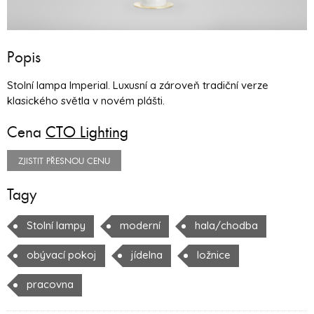
Popis
Stolní lampa Imperial. Luxusní a zároveň tradiční verze
klasického světla v novém plášti.
Cena
CTO Lighting
ZJISTIT PŘESNOU CENU
Tagy
Stolní lampy
moderní
hala/chodba
obývací pokoj
jídelna
ložnice
pracovna