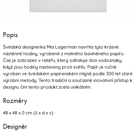
Popis
Švédská designerka Mia Lagerman navrhla tyto krásné
nástěnné hodiny, vyrobené z matného bavlněného papíru.
Čas je zobrazen v reliéfu, který odhaluje dva vodoznaky,
když jsou hodiny nastaveny proti světlu. Papír je ručně
vyroben ve švédském papírenském mlýně podle 300 let staré
výrobní metody. Tento tradiční a současně inovativní přístup k
designu činí tento produkt zcela unikátním.
Rozměry
48 x 48 x 0 cm (š x d x v)
Designér