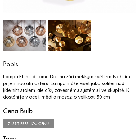
Popis
Lampa Etch od Toma Dixona září mekkým světlem tvořícím
příjemnou atmosféru. Lampa může viset jako solitér nad
jídelním stolem, ale díky závesnému systému i ve skupině. K
dostání je v oceli, mědi a mosazi o velikosti 50 cm.
Cena
Bulb
ZJISTIT PŘESNOU CENU
Tagy