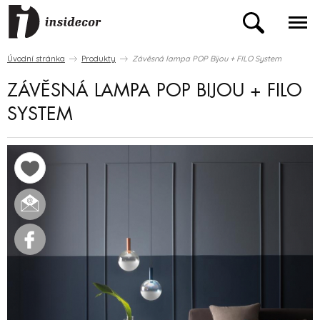
Úvodní stránka
Produkty
Závěsná lampa POP Bijou + FILO System
ZÁVĚSNÁ LAMPA POP BIJOU + FILO
SYSTEM