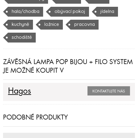
hala/chodba
obývací pokoj
jídelna
kuchyně
ložnice
pracovna
schodiště
ZÁVĚSNÁ LAMPA POP BIJOU + FILO SYSTEM
JE MOŽNÉ KOUPIT V
Hagos
KONTAKTUJTE NÁS
PODOBNÉ PRODUKTY