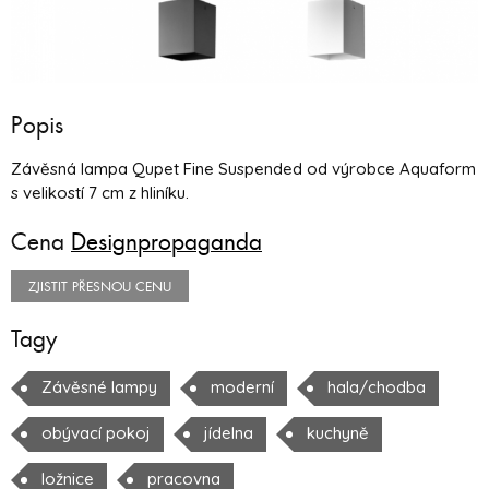
Popis
Závěsná lampa Qupet Fine Suspended od výrobce Aquaform
s velikostí 7 cm z hliníku.
Cena
Designpropaganda
ZJISTIT PŘESNOU CENU
Tagy
Závěsné lampy
moderní
hala/chodba
obývací pokoj
jídelna
kuchyně
ložnice
pracovna