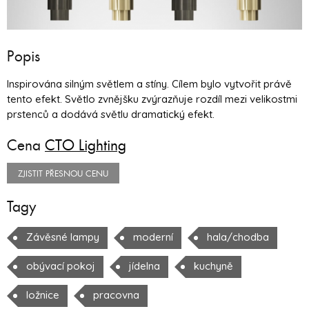
Popis
Inspirována silným světlem a stíny. Cílem bylo vytvořit právě
tento efekt. Světlo zvnějšku zvýrazňuje rozdíl mezi velikostmi
prstenců a dodává světlu dramatický efekt.
Cena
CTO Lighting
ZJISTIT PŘESNOU CENU
Tagy
Závěsné lampy
moderní
hala/chodba
obývací pokoj
jídelna
kuchyně
ložnice
pracovna