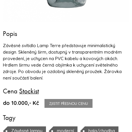
Popis
Závěsné svítidlo Lamp Terre představuje minimalistický
design. Skleněný širm, dostupný v transparentním modrém
provedení, je uchycen na PVC kabelu a kovových okách.
Hrdlem širmu vede černá objímka k uchycení světelného
zdroje. Po obvodu je ozdobný skleněný proužek. Žárovka
není součástí balení.
Cena
Stockist
do 10.000,- Kč
ZJISTIT PŘESNOU CENU
Tagy
Závěsné lampy
moderní
hala/chodba