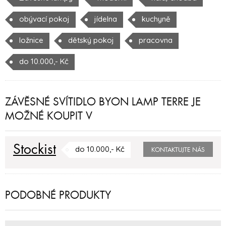
obývací pokoj
jídelna
kuchyně
ložnice
dětský pokoj
pracovna
do 10.000,- Kč
ZÁVĚSNÉ SVÍTIDLO BYON LAMP TERRE JE
MOŽNÉ KOUPIT V
Stockist
do 10.000,- Kč
KONTAKTUJTE NÁS
PODOBNÉ PRODUKTY