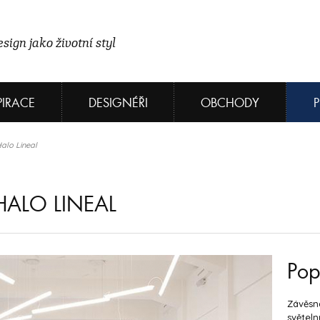
sign jako životní styl
PIRACE
DESIGNÉŘI
OBCHODY
Halo Lineal
HALO LINEAL
Pop
Závěsná
světeln