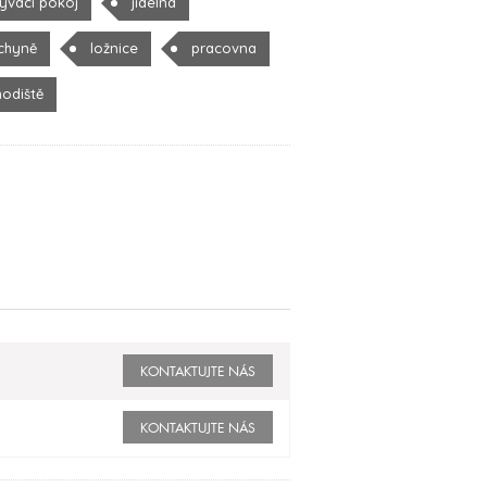
ývací pokoj
jídelna
chyně
ložnice
pracovna
hodiště
KONTAKTUJTE NÁS
KONTAKTUJTE NÁS