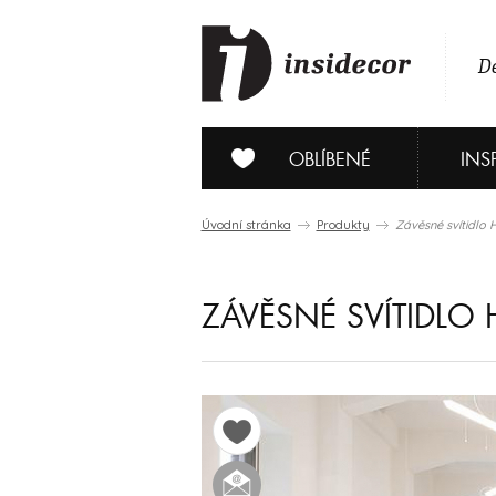
De
OBLÍBENÉ
INS
Úvodní stránka
Produkty
Závěsné svítidlo 
ZÁVĚSNÉ SVÍTIDLO 