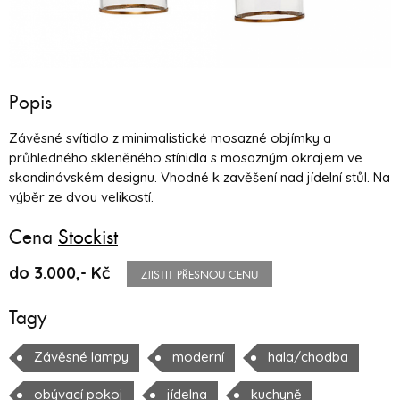
Popis
Závěsné svítidlo z minimalistické mosazné objímky a
průhledného skleněného stínidla s mosazným okrajem ve
skandinávském designu. Vhodné k zavěšení nad jídelní stůl. Na
výběr ze dvou velikostí.
Cena
Stockist
do 3.000,- Kč
ZJISTIT PŘESNOU CENU
Tagy
Závěsné lampy
moderní
hala/chodba
obývací pokoj
jídelna
kuchyně