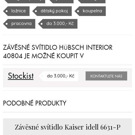
ložnice
dětský pokoj
koupelna
pracovna
do 3.000,- Kč
ZÁVĚSNÉ SVÍTIDLO HÜBSCH INTERIOR
40804 JE MOŽNÉ KOUPIT V
Stockist
do 3.000,- Kč
KONTAKTUJTE NÁS
PODOBNÉ PRODUKTY
Závěsné svítidlo Kaiser idell 6631-P