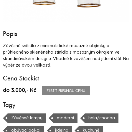
Popis
Závěsné svítidlo z minimalistické mosazné objímky a
průhledného skleněného stínidla s mosazným okrajem ve
skandinávském designu. Vhodné k zavěšení nad jídelní stůl. Na
výběr ze dvou velikostí.
Cena
Stockist
do 3.000,- Kč
ZJISTIT PŘESNOU CENU
Tagy
Závěsné lampy
moderní
hala/chodba
obývací pokoj
jídelna
kuchyně