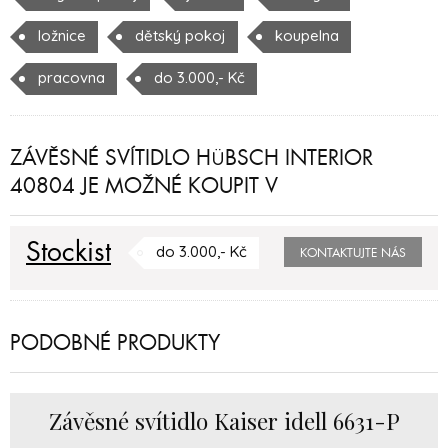
ložnice
dětský pokoj
koupelna
pracovna
do 3.000,- Kč
ZÁVĚSNÉ SVÍTIDLO HÜBSCH INTERIOR
40804 JE MOŽNÉ KOUPIT V
Stockist
do 3.000,- Kč
KONTAKTUJTE NÁS
PODOBNÉ PRODUKTY
Závěsné svítidlo Kaiser idell 6631-P