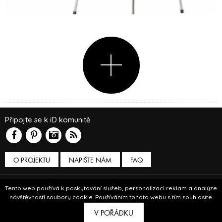
Připojte se k iD komunitě
O PROJEKTU
NAPIŠTE NÁM
FAQ
Podmínky používání
Tento web používá k poskytování služeb, personalizaci reklam a analýze
návštěvnosti soubory cookie. Používáním tohoto webu s tím souhlasíte.
© Insidecor 2013-2019.
V POŘÁDKU
ve spolupráci s
Bioport
a
Breezy