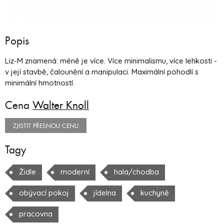
Popis
Liz-M znamená: méně je více. Více minimalismu, více lehkosti -
v její stavbě, čalounění a manipulaci. Maximální pohodlí s
minimální hmotností.
Cena
Walter Knoll
ZJISTIT PŘESNOU CENU
Tagy
Židle
moderní
hala/chodba
obývací pokoj
jídelna
kuchyně
pracovna