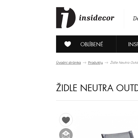
De
OBLÍBENÉ
INS
Úvodní stránka
Produkty
Židle Neutra Out
ŽIDLE NEUTRA OU