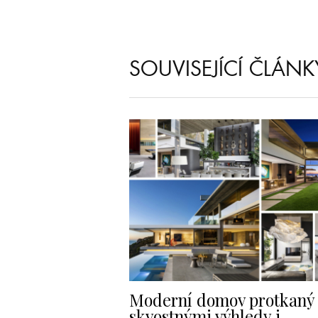
SOUVISEJÍCÍ ČLÁNK
Moderní domov protkaný
skvostnými výhledy i