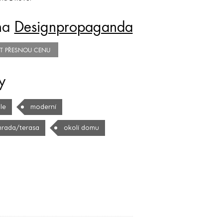
na
Designpropaganda
TIT PŘESNOU CENU
y
le
moderní
hrada/terasa
okolí domu