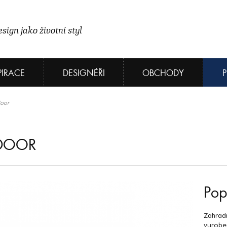
sign jako životní styl
PIRACE
DESIGNÉŘI
OBCHODY
door
TDOOR
Pop
Zahradn
vyrobe