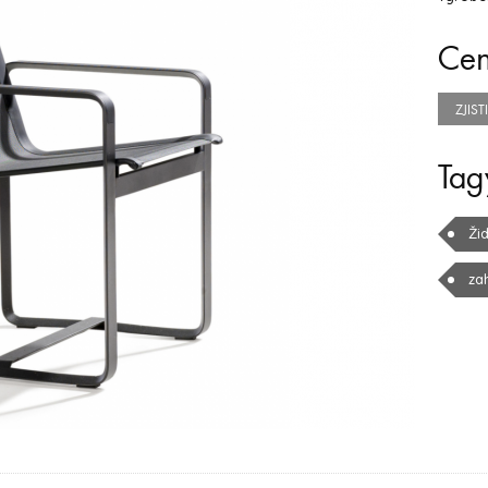
Ce
ZJIS
Tag
Žid
za