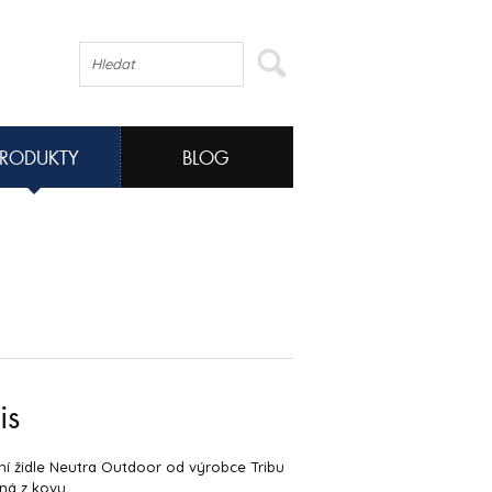
PRODUKTY
BLOG
is
í židle Neutra Outdoor od výrobce Tribu
ná z kovu.