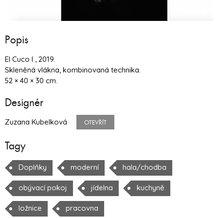
Popis
El Cuco I , 2019.
Skleněná vlákna, kombinovaná technika.
52 × 40 × 30 cm.
Designér
Zuzana Kubelková
OTEVŘÍT
Tagy
Doplňky
moderní
hala/chodba
obývací pokoj
jídelna
kuchyně
ložnice
pracovna