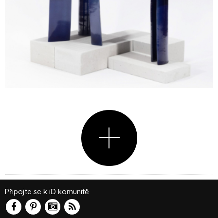
Připojte se k iD komunitě