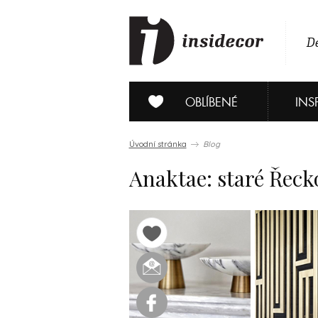
De
OBLÍBENÉ
INS
Úvodní stránka
Blog
Anaktae: staré Řeck