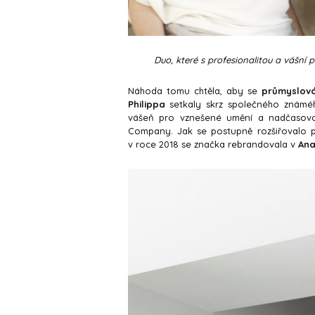
Duo, které s profesionalitou a vášní p
Náhoda tomu chtěla, aby se
p
růmyslov
Philippa
setkaly skrz společného známého
vášeň pro vznešené umění a nadčasovou
Company. Jak se postupně rozšiřovalo p
v roce 2018 se značka rebrandovala v
Ana