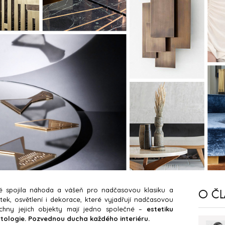
ré spojila náhoda a vášeň pro nadčasovou klasiku a
O Č
ytek, osvětlení i dekorace, které vyjadřují nadčasovou
echny jejich objekty mají jedno společné –
estetiku
ytologie. Pozvednou ducha každého interiéru.