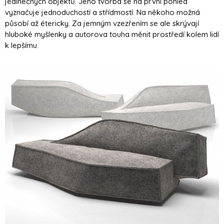
jedinečných objektů. Jeho tvorba se na první pohled
vyznačuje jednoduchostí a střídmostí. Na někoho možná
působí až étericky. Za jemným vzezřením se ale skrývají
hluboké myšlenky a autorova touha měnit prostředí kolem lidí
k lepšímu.