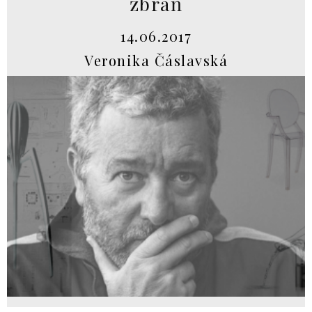
zbraň
14.06.2017
Veronika Čáslavská