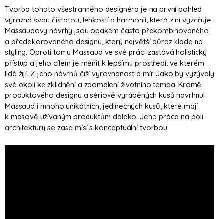
Tvorba tohoto všestranného designéra je na první pohled
výrazná svou čistotou, lehkostí a harmonií, která z ní vyzařuje.
Massaudovy návrhy jsou opakem často překombinovaného
a předekorovaného designu, který největší důraz klade na
styling. Oproti tomu Massaud ve své práci zastává holistický
přístup a jeho cílem je měnit k lepšímu prostředí, ve kterém
lidé žijí. Z jeho návrhů čiší vyrovnanost a mír. Jako by vyzývaly
své okolí ke zklidnění a zpomalení životního tempa. Kromě
produktového designu a sériově vyráběných kusů navrhnul
Massaud i mnoho unikátních, jedinečných kusů, které mají
k masově užívaným produktům daleko. Jeho práce na poli
architektury se zase mísí s konceptuální tvorbou.