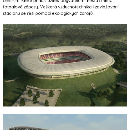
centrum, které přináší užitek obyvatelům města i mimo
fotbalové zápasy. Veškerá vzduchotechnika i zavlažování
stadionu se řěší pomocí ekologických zdrojů.