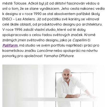
městě Tolouse. Ačkoli byl již od dětství fascinován vědou a
snil o tom, že se stane vynálezcem. Jeho cesta nakonec vedla
k designu a v roce 1990 se stal absolventem pařížské školy
ENSCI – Les Ateliers. Již od počátku své kariéry se věnoval
celé škále oblastí, od produktového designu po architekturu.
V roce 1996 založil vlastní studio, které od té doby
spolupracovalo s celou řadou světových značek. Kromě
známých jmen světového designu, jako je
Capellini
či
Poliform
, má studio ve svém portfoliu například i práci pro
kosmetickou značku
Lancôme
nebo spolupráci na návrhu
ponorky pro společnost
Yamaha Offshore
.