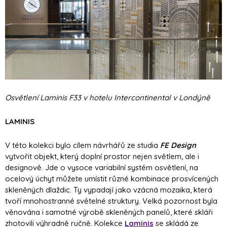
Osvětlení Laminis F33 v hotelu Intercontinental v Londýně
LAMINIS
V této kolekci bylo cílem návrhářů ze studia
FE Design
vytvořit objekt, který doplní prostor nejen světlem, ale i
designově. Jde o vysoce variabilní systém osvětlení, na
ocelový úchyt můžete umístit různé kombinace prosvícených
skleněných dlaždic. Ty vypadají jako vzácná mozaika, která
tvoří mnohostranné světelné struktury. Velká pozornost byla
věnována i samotné výrobě skleněných panelů, které skláři
zhotovili výhradně ručně. Kolekce
Laminis
se skládá ze