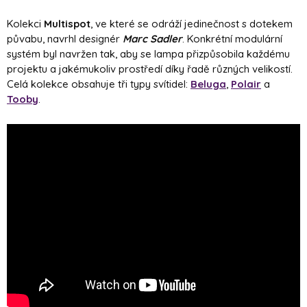
Kolekci
Multispot
, ve které se odráží jedinečnost s dotekem
půvabu, navrhl designér
Marc Sadler
. Konkrétní modulární
systém byl navržen tak, aby se lampa přizpůsobila každému
projektu a jakémukoliv prostředí díky řadě různých velikostí.
Celá kolekce obsahuje tři typy svítidel:
Beluga
,
Polair
a
Tooby
.