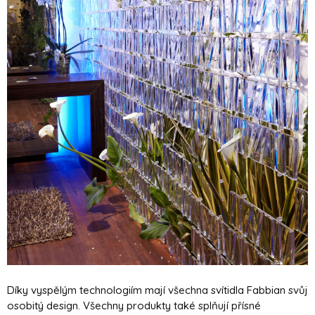
Díky vyspělým technologiím mají všechna svítidla Fabbian svůj
osobitý design. Všechny produkty také splňují přísné