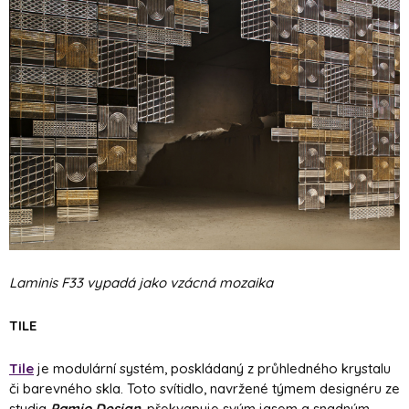
Laminis F33 vypadá jako vzácná mozaika
TILE
Tile
je modulární systém, poskládaný z průhledného krystalu
či barevného skla. Toto svítidlo, navržené týmem designéru ze
studia
Pamio Design
, překvapuje svým jasem a snadným