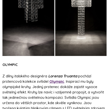
OLYMPIC
Z dílny italského designéra
Lorenza Truanta
pochází
prstencová kolekce svítidel
Olympic
. Inspirací mu byly
olympijské kruhy. Jediný prstenec dokáže zajistit vysoce
světelný efekt. Kruhy lze navíc i vzájemně propojit, a vytvořit
tak jedinečnou světelnou kompozici. Svítidla Olympic jsou
určena do větších prostor, kde skvěle vyniknou. Jsou
tvořena kulatým hliníkovým rámem s LED světelným zdrojem,