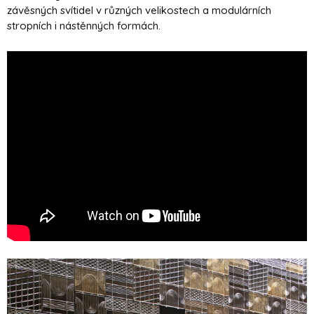
závěsných svítidel v různých velikostech a modulárních
stropních i nástěnných formách.