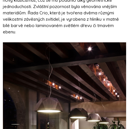
nový klasicismus, což se mu podařilo díky geometrické
jednoduchosti. Zvláštní pozornost byla věnována vnějším
materiálům. Řada Crio, která je tvořena dvěma různými
velikostmi závěsných svítidel, je vyrobena z hliníku v matně
bílé barvě nebo laminovaném světlém dřevu či tmavém
ebenu.