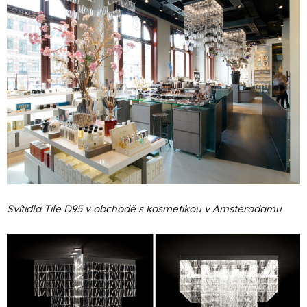
Svítidla Tile D95 v obchodě s kosmetikou v Amsterodamu