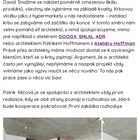
David: Snažíme se nabízet poměrně omezenou škálu
produktů, všechny ale vybíráme na základě kvality. Krbovou
vložku jako z hypermarketu u nás nedostanete – instalací
krbu se zabýváme od začátku do konce. V tomto směru nám
velmi pomáhá síť architektů, s nimiž spolupracujeme; mimo
jiné například s ateliérem
OOOOX
,
SMLXL
,
ADR
nebo architektem Patrikem Hoffmanem z
Ateliéru Hoffman
.
Právě přes architekty máme možnost dostat se k osvíceným
klientům, kteří se o krby zajímají. Argument, že si architekti
často jen vymýšlejí, nepřijímáme a naopak projekt vždy
vnímáme jako výzvu naučit se něco nového. To nás pak
práce zase o něco víc baví.
Patrik: Klíčová je ve spolupráci s architektem vždy první
realizace, kdy se obě strany poznají a rozhodnou se, zda-li
bude kooperace pokračovat. První zakázka rozhoduje.