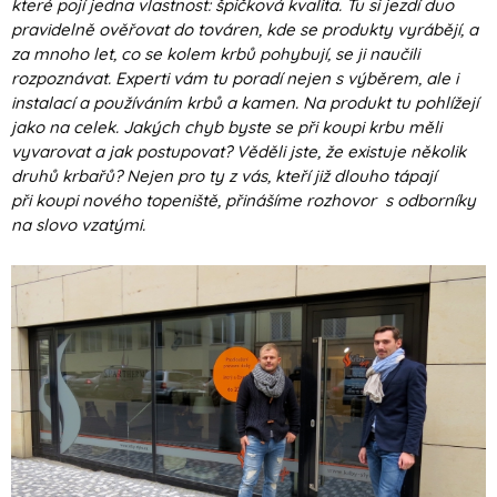
které pojí jedna vlastnost: špičková kvalita. Tu si jezdí duo
pravidelně ověřovat do továren, kde se produkty vyrábějí, a
za mnoho let, co se kolem krbů pohybují, se ji naučili
rozpoznávat. Experti vám tu poradí nejen s výběrem, ale i
instalací a používáním krbů a kamen. Na produkt tu pohlížejí
jako na celek. Jakých chyb byste se při koupi krbu měli
vyvarovat a jak postupovat? Věděli jste, že existuje několik
druhů krbařů? N
ejen pro ty z vás, kteří již dlouho tápají
při koupi nového topeniště, p
řinášíme rozhovor s odborníky
na slovo vzatými.