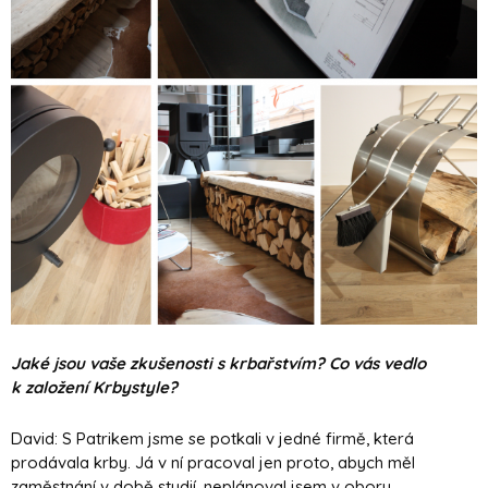
Jaké jsou vaše zkušenosti s krbařstvím? Co vás vedlo
k založení Krbystyle?
David: S Patrikem jsme se potkali v jedné firmě, která
prodávala krby. Já v ní pracoval jen proto, abych měl
zaměstnání v době studií, neplánoval jsem v oboru