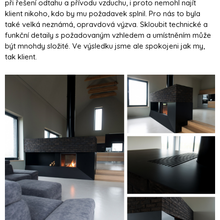
při řešení odtahu a přívodu vzduchu, i proto nemohl najít
klient nikoho, kdo by mu požadavek splnil. Pro nás to byla
také velká neznámá, opravdová výzva. Skloubit technické a
funkční detaily s požadovaným vzhledem a umístněním může
být mnohdy složité. Ve výsledku jsme ale spokojeni jak my,
tak klient.