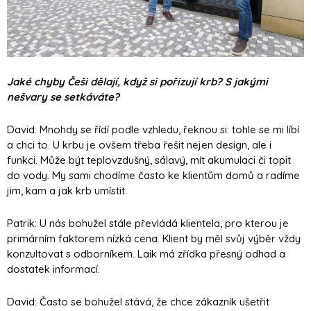
Jaké chyby Češi dělají, když si pořizují krb? S jakými
nešvary se setkáváte?
David: Mnohdy se řídí podle vzhledu, řeknou si: tohle se mi líbí
a chci to. U krbu je ovšem třeba řešit nejen design, ale i
funkci. Může být teplovzdušný, sálavý, mít akumulaci či topit
do vody. My sami chodíme často ke klientům domů a radíme
jim, kam a jak krb umístit.
Patrik: U nás bohužel stále převládá klientela, pro kterou je
primárním faktorem nízká cena. Klient by měl svůj výběr vždy
konzultovat s odborníkem. Laik má zřídka přesný odhad a
dostatek informací.
David: Často se bohužel stává, že chce zákazník ušetřit