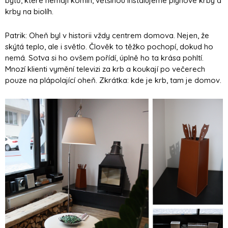
bytů, které nemají komín, většinou instalujeme plynové krby a
krby na biolíh.
Patrik: Oheň byl v historii vždy centrem domova. Nejen, že
skýtá teplo, ale i světlo. Člověk to těžko pochopí, dokud ho
nemá. Sotva si ho ovšem pořídí, úplně ho ta krása pohltí.
Mnozí klienti vymění televizi za krb a koukají po večerech
pouze na plápolající oheň. Zkrátka: kde je krb, tam je domov.