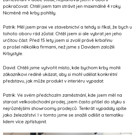
pokračovat. Chtěl jsem tam strávit jen maximálně 4 roky.
Nicméně mě krby pohltily.
Patrik: Měl jsem praxi ve stavebnictví a tehdy si říkal, že bych u
tohoto oboru rád zůstal. Chtěl jsem si ale vybrat jen jeho
určitou část. Před 15 lety jsem si zvolil právě krbařinu
a prošel několika firmami, než jsme s Davidem založili
Krbystyle.
David: Chtěli jsme vytvořit místo, kde bychom krby mohli
zákazníkovi reálně ukázat, aby si mohl udělat konkrétní
představu, jak může produkt v interiéru vypadat.
Patrik: Ve svém předchozím zaměstnání, kde jsem měl na
starost velkoobchodní prodej, jsem často přišel do styku s
nejrůznějšími showroomy prodejců. Tenkrát vypadaly spíše
jako železářství. I v tomto jsme se snažili odlišit a tematiku
lidem více zpřístupnit.