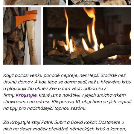
Když počasí venku pohodě nepřeje, není lepší útočiště než
útulný domov. A kde lépe se doma sedí, než u hřejivého krbu
a plápolajícího ohně? Své o tom vědí i odborníci z
firmy
Krbystyle
, které jsme navštívili v jejich smíchovském
showroomu na adrese Klicperova 10, abychom se jich zeptali
na tipy pro nadcházející topnou sezónu.
Za Krbystyle stojí Patrik Šubrt a David Košař. Dostanete u
nich na deset značek převážně německých krbů a kamen,