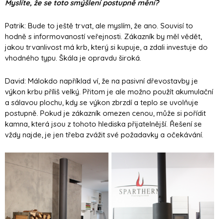
Myslíte, že se toto smýšlení postupně mění?
Patrik: Bude to ještě trvat, ale myslím, že ano. Souvisí to
hodně s informovaností veřejnosti. Zákazník by měl vědět,
jakou trvanlivost má krb, který si kupuje, a zdali investuje do
vhodného typu. Škála je opravdu široká.
David: Málokdo například ví, že na pasivní dřevostavby je
výkon krbu příliš velký. Přitom je ale možno použít akumulační
a sálavou plochu, kdy se výkon zbrzdí a teplo se uvolňuje
postupně. Pokud je zákazník omezen cenou, může si pořídit
kamna, která jsou z tohoto hlediska přijatelnější. Řešení se
vždy najde, je jen třeba zvážit své požadavky a očekávání.