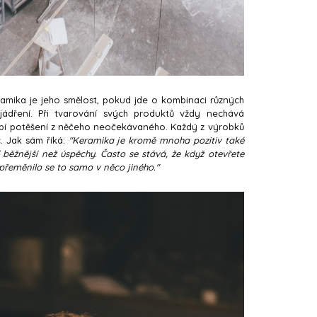
mika je jeho smělost, pokud jde o kombinaci různých
ádření. Při tvarování svých produktů vždy nechává
bí potěšení z něčeho neočekávaného. Každý z výrobků
. Jak sám říká:
"
Keramika je kromě mnoha pozitiv také
 běžnější než úspěchy. Často se stává, že když otevřete
; přeměnilo se to samo v něco jiného."