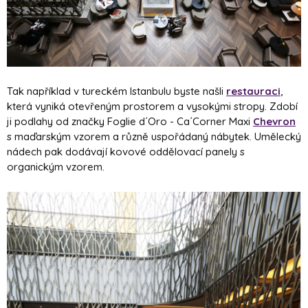
Tak například v tureckém Istanbulu byste našli
restauraci
,
která vyniká otevřeným prostorem a vysokými stropy. Zdobí
ji podlahy od značky Foglie d´Oro - Ca´Corner Maxi
Chevron
s maďarským vzorem a různě uspořádaný nábytek. Umělecký
nádech pak dodávají kovové oddělovací panely s
organickým vzorem.