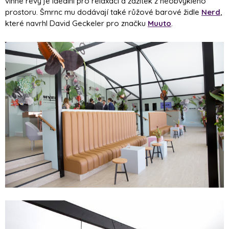
vinné révy je ideální pro relaxaci a zážitek z neobvyklého
prostoru. Šmrnc mu dodávají také růžové barové židle
Nerd
,
které navrhl
David Geckeler
pro značku
Muuto
.