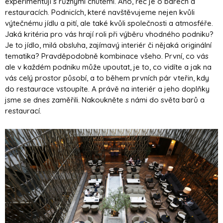
experimentují s různými chutěmi. Ano, řeč je o barech a
restauracích. Podnicích, které navštěvujeme nejen kvůli
výtečnému jídlu a pití, ale také kvůli společnosti a atmosféře.
Jaká kritéria pro vás hrají roli při výběru vhodného podniku?
Je to jídlo, milá obsluha, zajímavý interiér či nějaká originální
tematika? Pravděpodobně kombinace všeho. První, co vás
ale v každém podniku může upoutat, je to, co vidíte a jak na
vás celý prostor působí, a to během prvních pár vteřin, kdy
do restaurace vstoupíte. A právě na interiér a jeho doplňky
jsme se dnes zaměřili. Nakoukněte s námi do světa barů a
restaurací.