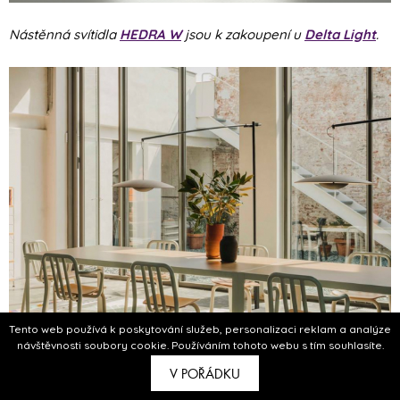
Nástěnná svítidla
HEDRA W
jsou k zakoupení u
Delta Light
.
Tento web používá k poskytování služeb, personalizaci reklam a analýze
návštěvnosti soubory cookie. Používáním tohoto webu s tím souhlasíte.
V POŘÁDKU