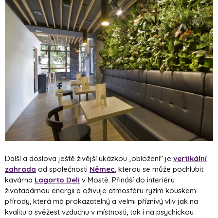
Další a doslova ještě živější ukázkou
obložení" je
vertikální
„
zahrada
od společnosti
Němec
, kterou se může pochlubit
kavárna
Lagarto Deli
v Mostě. Přináší do interiéru
životadárnou energii a oživuje atmosféru ryzím kouskem
přírody, která má prokazatelný a velmi příznivý vliv jak na
kvalitu a svěžest vzduchu v místnosti, tak i na psychickou