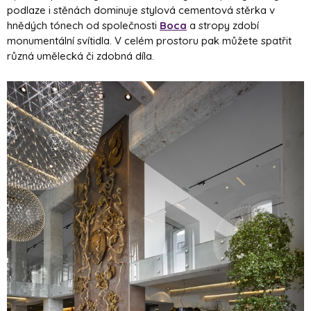
podlaze i stěnách dominuje stylová cementová stěrka v
hnědých tónech od společnosti
Boca
a stropy zdobí
monumentální svítidla. V celém prostoru pak můžete spatřit
různá umělecká či zdobná díla.