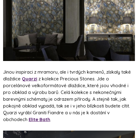
Jinou inspiraci z mramoru, ale i tvrdých kamenů, získaly také
dlaždice
Quarzi
z kolekce Precious Stones. Jde o
porcelánové velkoformátové dlaždice, které jsou vhodné i
pro obklad a výrobu barů. Celá kolekce s nekonečnými
barevnými schématy je odrazem přírody. A stejně tak, jak
pokojně obklad vypadá, tak se i v jeho blízkosti budete cítit.
Quarzi vyrábí Graniti Fiandre a u nás je k dostání v
obchodech
Elite Bath
.