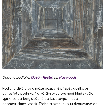
Dubová podlaha
Ocean Rustic
od
Havwoods
Podlaha dělá divy a může pozitivně přispět k celkové
atmosféře podniku. Na větším prostoru například skvěle
vyniknou parkety složené do kazetových nebo
geometrických vzorů. Třeba zrovna jako ty dvouvrstvé od