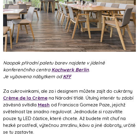
Naopak přírodní paletu barev najdete v jídelně
konferenčního centra
Kochwerk Berlin
.
Je vybavena nábytkem od
KFF
Za cukrovinkami, ale za i designem můžete zajít do cukrárny
Crème de la Crème
na Národní třídě. Útulný interiér tu zdobí
závěsná svítidla
Mesh
od
Francisca Gomeze Paze
, jejichž
světelnost lze snadno regulovat. Jednoduše si rozsvítíte
pouze ty LED částice, které chcete. Až budete mít chuť na
hezké prostředí, výtečnou zmrzlinu, kávu a jiné dobroty, určitě
se tu zastavte.