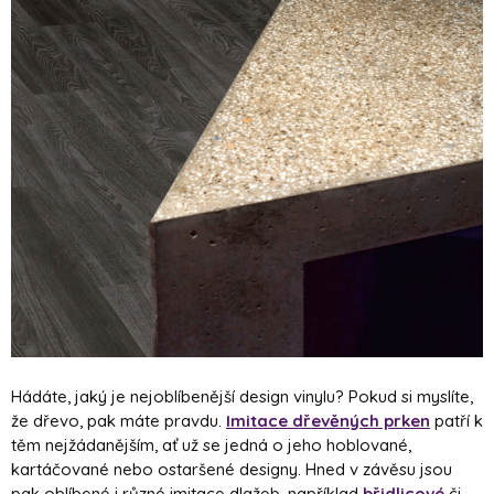
Hádáte, jaký je nejoblíbenější design vinylu? Pokud si myslíte,
že dřevo, pak máte pravdu.
Imitace dřevěných prken
patří k
těm nejžádanějším, ať už se jedná o jeho hoblované,
kartáčované nebo ostaršené designy. Hned v závěsu jsou
pak oblíbené i různé imitace dlažeb, například
břidlicové
či