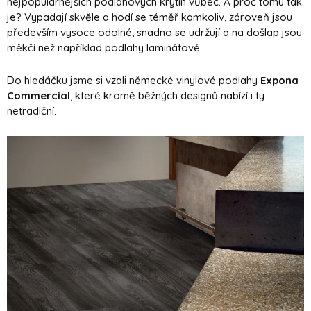
nejpopulárnějších podlahových krytin vůbec. A proč tomu tak
je? Vypadají skvěle a hodí se téměř kamkoliv, zároveň jsou
především vysoce odolné, snadno se udržují a na došlap jsou
měkčí než například podlahy laminátové.
Do hledáčku jsme si vzali německé vinylové podlahy
Expona
Commercial
, které kromě běžných designů nabízí i ty
netradiční.