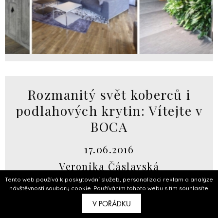
Rozmanitý svět koberců i
podlahových krytin: Vítejte v
BOCA
17.06.2016
Veronika Čáslavská
Tento web používá k poskytování služeb, personalizaci reklam a analýze
návštěvnosti soubory cookie. Používáním tohoto webu s tím souhlasíte.
V POŘÁDKU