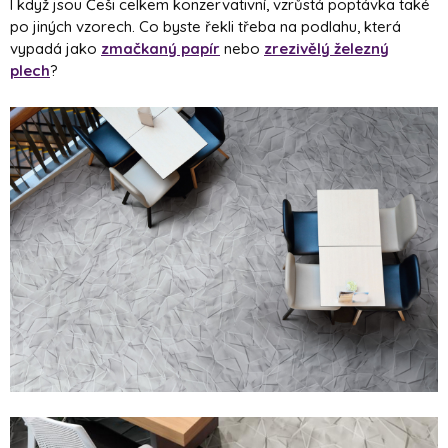
I když jsou Češi celkem konzervativní, vzrůstá poptávka také
po jiných vzorech. Co byste řekli třeba na podlahu, která
vypadá jako
zmačkaný papír
nebo
zrezivělý železný
plech
?