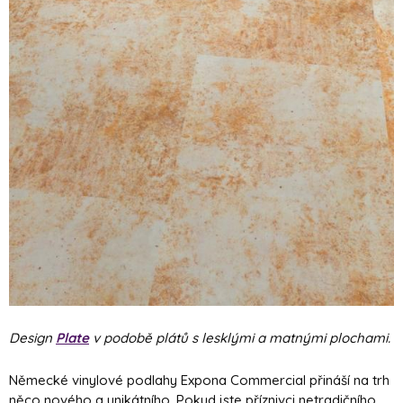
Design
Plate
v podobě plátů s lesklými a matnými plochami.
Německé vinylové podlahy Expona Commercial přináší na trh
něco nového a unikátního. Pokud jste příznivci netradičního