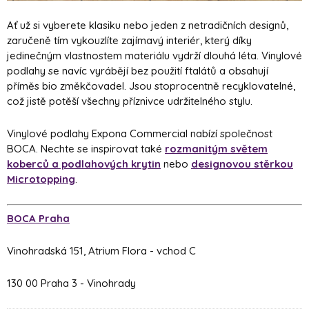
Ať už si vyberete klasiku nebo jeden z netradičních designů,
zaručeně tím vykouzlíte zajímavý interiér, který díky
jedinečným vlastnostem materiálu vydrží dlouhá léta. Vinylové
podlahy se navíc vyrábějí bez použití ftalátů a obsahují
příměs bio změkčovadel. Jsou stoprocentně recyklovatelné,
což jistě potěší všechny příznivce udržitelného stylu.
Vinylové podlahy Expona Commercial nabízí společnost
BOCA. Nechte se inspirovat také
rozmanitým světem
koberců a podlahových krytin
nebo
designovou stěrkou
Microtopping
.
BOCA Praha
Vinohradská 151, Atrium Flora - vchod C
130 00 Praha 3 - Vinohrady