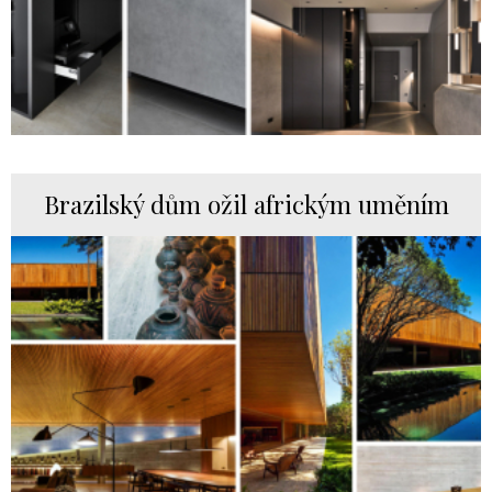
Brazilský dům ožil africkým uměním