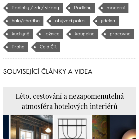
Podlahy / zdi / stropy
Podlahy
moderní
hala/chodba
obývací pokoj
jídelna
kuchyně
ložnice
koupelna
pracovna
Praha
Celá ČR
SOUVISEJÍCÍ ČLÁNKY A VIDEA
Léto, cestování a nezapomenutelná
atmosféra hotelových interiérů