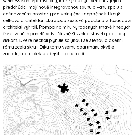
wellness konceptu. Kabiny, které jsou nyní větší než jejich
předchůdci, mají nově integrovanou saunu a vanu spolu s
definovanými prostory pro volný čas i odpočinek. I když
celková architektonická stopa zůstává podobná, s fasádou si
architekti vyhráli. Pomocí na míru vyrobených tmavě hnědých
frézovaných panelů vytvořili vnější vzhled staveb podobný
šiškám. Dveře nechali plynule splynout se stěnou a okenní
rámy zcela skryli. Díky tomu všemu apartmány skvěle
zapadají do dialektu zdejšího prostředí.