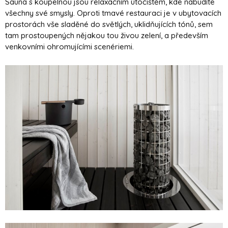
Sauna s koupelnou jsou relaxačním útočištěm, kde nabudíte
všechny své smysly. Oproti tmavé restauraci je v ubytovacích
prostorách vše sladěné do světlých, uklidňujících tónů, sem
tam prostoupených nějakou tou živou zelení, a především
venkovními ohromujícími scenériemi.