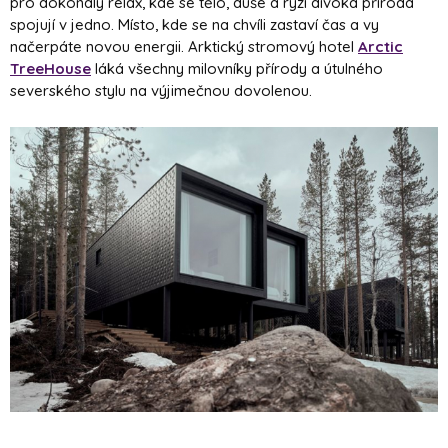
pro dokonalý relax, kde se tělo, duše a ryzí divoká příroda
spojují v jedno. Místo, kde se na chvíli zastaví čas a vy
načerpáte novou energii. Arktický stromový hotel
Arctic
TreeHouse
láká všechny milovníky přírody a útulného
severského stylu na výjimečnou dovolenou.