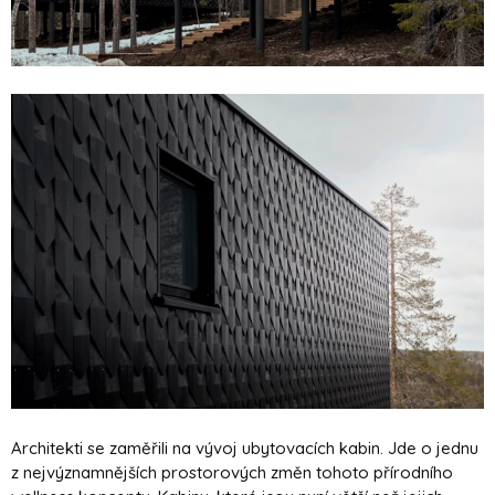
Architekti se zaměřili na vývoj ubytovacích kabin. Jde o jednu
z nejvýznamnějších prostorových změn tohoto přírodního