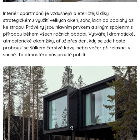
Interiér apartmánů je vzdušnější a éteričtější díky
strategickému využití velkých oken, sahajících od podlahy až
ke stropu. Právě ty jsou hlavním prvkem a silným spojením s
přírodou během všech ročních období. Vytvářejí dramatické,
atmosférické okamžiky, ať už přes den, kdy se zde hosté
probouzí se šálkem čerstvé kávy, nebo večer při relaxaci v
sauně. Ta atmosféra vás prostě pohltí.