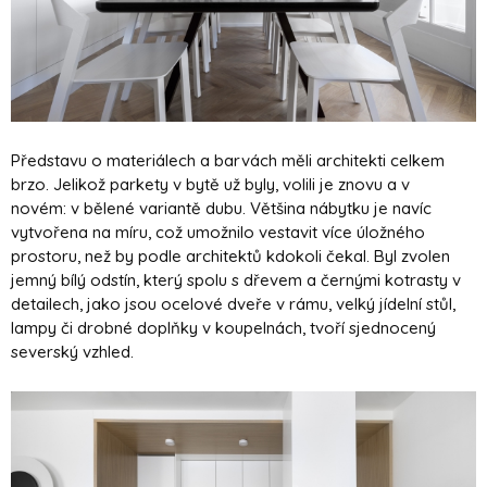
Představu o materiálech a barvách měli architekti celkem
brzo. Jelikož parkety v bytě už byly, volili je znovu a v
novém: v bělené variantě dubu. Většina nábytku je navíc
vytvořena na míru, což umožnilo vestavit více úložného
prostoru, než by podle architektů kdokoli čekal. Byl zvolen
jemný bílý odstín, který spolu s dřevem a černými kotrasty v
detailech, jako jsou ocelové dveře v rámu, velký jídelní stůl,
lampy či drobné doplňky v koupelnách, tvoří sjednocený
severský vzhled.