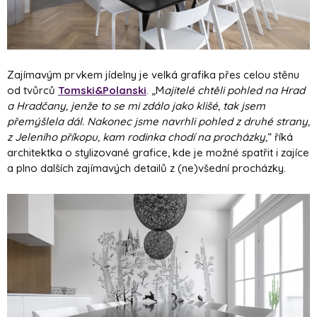
Zajímavým prvkem jídelny je velká grafika přes celou stěnu
od tvůrců
Tomski&Polanski
. „M
ajitelé chtěli pohled na Hrad
a Hradčany, jenže to se mi zdálo jako klišé, tak jsem
přemýšlela dál. Nakonec jsme navrhli pohled z druhé strany,
z Jeleního příkopu, kam rodinka chodí na procházky,
“ říká
architektka o stylizované grafice, kde je možné spatřit i zajíce
a plno dalších zajímavých detailů z (ne)všední procházky.