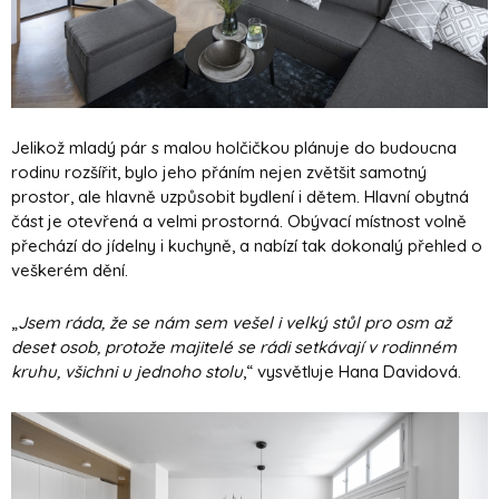
Jelikož mladý pár s malou holčičkou plánuje do budoucna
rodinu rozšířit, bylo jeho přáním nejen zvětšit samotný
prostor, ale hlavně uzpůsobit bydlení i dětem. Hlavní obytná
část je otevřená a velmi prostorná. Obývací místnost volně
přechází do jídelny i kuchyně, a nabízí tak dokonalý přehled o
veškerém dění.
„
Jsem ráda, že se nám sem vešel i velký stůl pro osm až
deset osob, protože majitelé se rádi setkávají v rodinném
kruhu, všichni u jednoho stolu
,“ vysvětluje Hana Davidová.