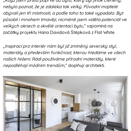
„
Když jsem přišla poprvé do bytu, který byl jinak členěný,
nebylo poznat, že je zdaleka tak velký. Původní majitelé
obývali jen tři místnosti, a podle toho to také vypadalo. Byt
působil i mnohem tmavěji, nicméně jsem viděla potenciál ve
velkých oknech a skvělé orientaci bytu
,“ vzpomíná na
začátky projektu Hana Davidová Štěpková z Flat White.
„
Inspirací pro interiér nám byl již zmíněný severský styl,
materiály a především funkčnost, kterou hledáme ve všech
našich řešení. Rádi používáme přírodní materiály, které
nepodléhají módním trendům,
“ doplňují architekti.