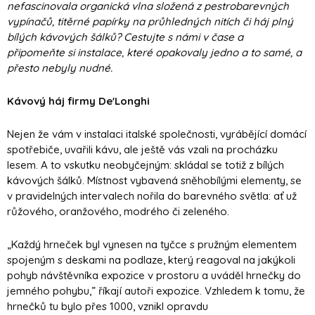
nefascinovala organická vlna složená z pestrobarevných
vypínačů, titěrné papírky na průhledných nitích či háj plný
bílých kávových šálků? Cestujte s námi v čase a
připomeňte si instalace, které opakovaly jedno a to samé, a
přesto nebyly nudné.
Kávový háj firmy De'Longhi
Nejen že vám v instalaci italské společnosti, vyrábějící domácí
spotřebiče, uvařili kávu, ale ještě vás vzali na procházku
lesem. A to vskutku neobyčejným: skládal se totiž z bílých
kávových šálků. Místnost vybavená sněhobílými elementy, se
v pravidelných intervalech nořila do barevného světla: ať už
růžového, oranžového, modrého či zeleného.
„Každý hrneček byl vynesen na tyčce s pružným elementem
spojeným s deskami na podlaze, který reagoval na jakýkoli
pohyb návštěvníka expozice v prostoru a uváděl hrnečky do
jemného pohybu,” říkají autoři expozice. Vzhledem k tomu, že
hrnečků tu bylo přes 1000, vznikl opravdu