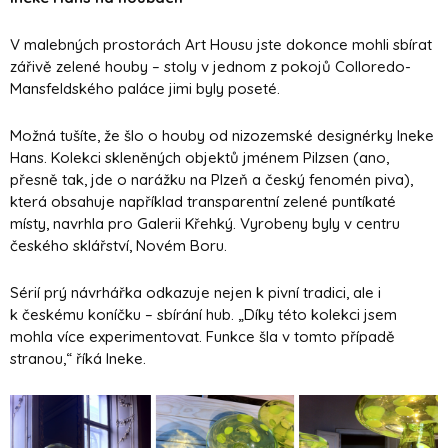
V malebných prostorách Art Housu jste dokonce mohli sbírat
zářivě zelené houby – stoly v jednom z pokojů Colloredo-
Mansfeldského paláce jimi byly poseté.
Možná tušíte, že šlo o houby od nizozemské designérky Ineke
Hans. Kolekci skleněných objektů jménem Pilzsen (ano,
přesně tak, jde o narážku na Plzeň a český fenomén piva),
která obsahuje například transparentní zelené puntíkaté
místy, navrhla pro Galerii Křehký. Vyrobeny byly v centru
českého sklářství, Novém Boru.
Sérií prý návrhářka odkazuje nejen k pivní tradici, ale i
k českému koníčku – sbírání hub. „Díky této kolekci jsem
mohla více experimentovat. Funkce šla v tomto případě
stranou,“ říká Ineke.