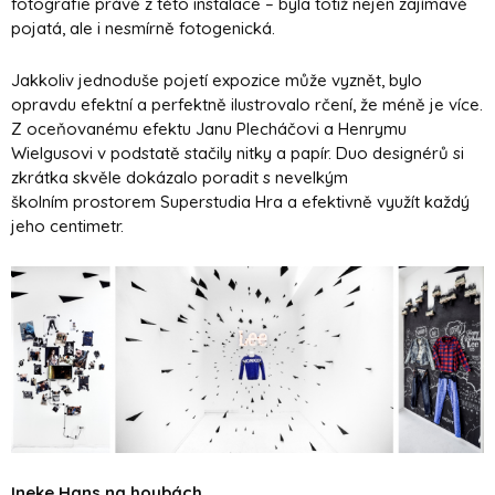
fotografie právě z této instalace – byla totiž nejen zajímavě
pojatá, ale i nesmírně fotogenická.
Jakkoliv jednoduše pojetí expozice může vyznět, bylo
opravdu efektní a perfektně ilustrovalo rčení, že méně je více.
Z oceňovanému efektu Janu Plecháčovi a Henrymu
Wielgusovi v podstatě stačily nitky a papír. Duo designérů si
zkrátka skvěle dokázalo poradit s nevelkým
školním prostorem Superstudia Hra a efektivně využít každý
jeho centimetr.
Ineke Hans na houbách