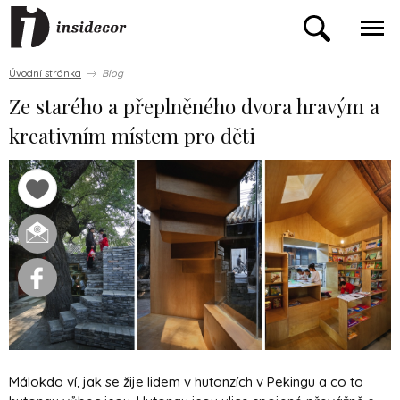
Úvodní stránka
Blog
Ze starého a přeplněného dvora hravým a
kreativním místem pro děti
Málokdo ví, jak se žije lidem v hutonzích v Pekingu a co to