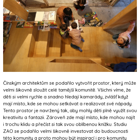
Čínským architektům se podařilo vytvořit prostor, který může
velmi šikovně sloužit celé tamější komunitě. Všichni víme, že
děti si velmi rychle a snadno hledají kamarády, zvlášť když
mají místo, kde se mohou setkávat a realizovat své nápady.
Tento prostor je navržený tak, aby mohly děti plně využít svou
kreativitu a fantazii. Zároveň zde mají místo, kde mohou najít
i trochu klidu a přečíst si tak svou oblíbenou knížku. Studiu
ZAO se podařilo velmi šikovně investovat do budoucnosti
této komunity a proto mohou být inspirací i pro komunity