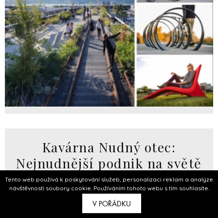
Kavárna Nudný otec:
Nejnudnější podnik na světě
Tento web používá k poskytování služeb, personalizaci reklam a analýze
15.06.2015
návštěvnosti soubory cookie. Používáním tohoto webu s tím souhlasíte.
Veronika Čáslavská
V POŘÁDKU