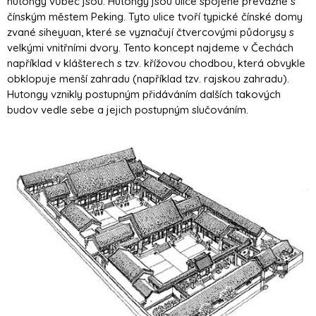
hutongy vůbec jsou. Hutongy jsou ulice spojené převážně s
čínským městem Peking. Tyto ulice tvoří typické čínské domy
zvané siheyuan, které se vyznačují čtvercovými půdorysy s
velkými vnitřními dvory. Tento koncept najdeme v Čechách
například v klášterech s tzv. křížovou chodbou, která obvykle
obklopuje menší zahradu (například tzv. rajskou zahradu).
Hutongy vznikly postupným přidáváním dalších takových
budov vedle sebe a jejich postupným slučováním.