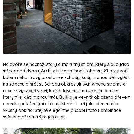
Na dvoře se nachází starý a mohutný strom, který slouží jako
středobod dvora. Architekti se rozhodli toho využít a vytvořili
kolem něho hravý prostor se schody, kudy mohou děti vylézt
na střechu a hrát si. Schody obkreslují tvar kmene stromu a
rovněž využívají větví, které dosahují i na střechu a mezi
kterými si děti mohou hrát. Buňka je vevnitř obložená dřevem
a venku pak šedými cihlami, které slouží jako decentní a
vkusný obklad. Stejně elegantně působí i tato kombinace
světlého dřeva a šedých cihel.