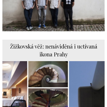
Žižkovská věž: nenáviděná i uctívaná
ikona Prahy