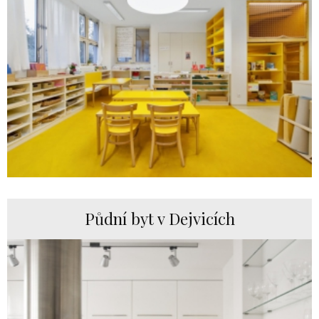
Půdní byt v Dejvicích