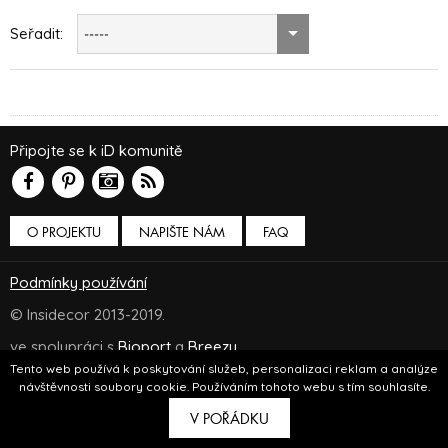
Seřadit:
-----
Připojte se k iD komunitě
O PROJEKTU
NAPIŠTE NÁM
FAQ
Podmínky používání
© Insidecor 2013-2019.
ve spolupráci s
Bioport
a
Breezy
Tento web používá k poskytování služeb, personalizaci reklam a analýze
návštěvnosti soubory cookie. Používáním tohoto webu s tím souhlasíte.
V POŘÁDKU