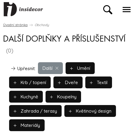
Úvodní stránka
Obchody
DALŠÍ DOPLŇKY A PŘÍSLUŠENSTVÍ
(0)
Další
Umění
Upřesnit:
Krb / topení
Dveře
Textil
Kuchyně
Koupelny
Zahrada / terasy
Květinový design
Materiály