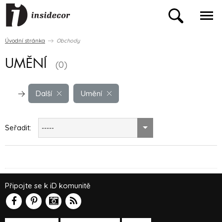
Úvodní stránka
Obchody
UMĚNÍ
(0)
Další
Umění
Seřadit:
-----
Připojte se k iD komunitě