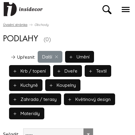
Úvodní stránka
Obchody
PODLAHY
(0)
Další
Umění
Upřesnit:
Krb / topení
Dveře
Textil
Kuchyně
Koupelny
Zahrada / terasy
Květinový design
Materiály
Seřadit:
-----