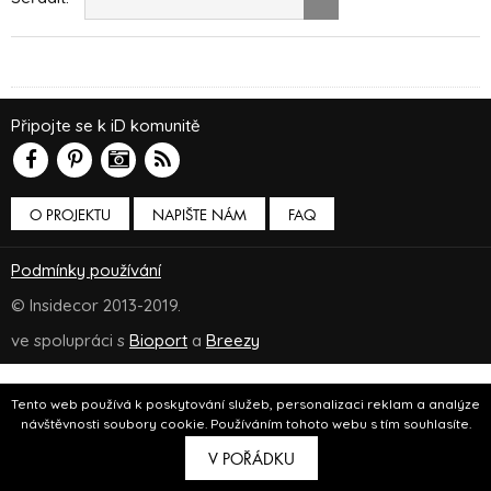
Připojte se k iD komunitě
O PROJEKTU
NAPIŠTE NÁM
FAQ
Podmínky používání
© Insidecor 2013-2019.
ve spolupráci s
Bioport
a
Breezy
Tento web používá k poskytování služeb, personalizaci reklam a analýze
návštěvnosti soubory cookie. Používáním tohoto webu s tím souhlasíte.
V POŘÁDKU