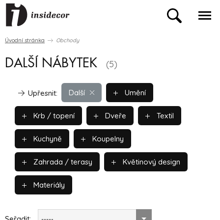
Úvodní stránka
Obchody
DALŠÍ NÁBYTEK
(5)
Další
Umění
Upřesnit:
Krb / topení
Dveře
Textil
Kuchyně
Koupelny
Zahrada / terasy
Květinový design
Materiály
Seřadit:
-----