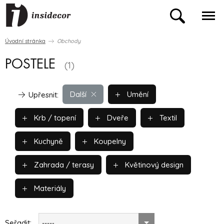
Úvodní stránka
Obchody
POSTELE
(1)
Další
Umění
Upřesnit:
Krb / topení
Dveře
Textil
Kuchyně
Koupelny
Zahrada / terasy
Květinový design
Materiály
Seřadit:
-----