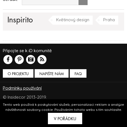
Inspirito
Květinový design
Praha
Připojte se k iD komunitě
O PROJEKTU
NAPIŠTE NÁM
FAQ
Podmínky používání
© Insidecor 2013-2019.
Tento web používá k poskytování služeb, personalizaci reklam a analýze
ve spolupráci s
Bioport
a
Breezy
návštěvnosti soubory cookie. Používáním tohoto webu s tím souhlasíte.
V POŘÁDKU