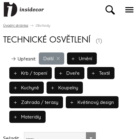
Úvodní stránka
Obchody
TECHNICKÉ OSVĚTLENÍ
(1)
Další
Umění
Upřesnit:
Krb / topení
Dveře
Textil
Kuchyně
Koupelny
Zahrada / terasy
Květinový design
Materiály
Seřadit:
-----