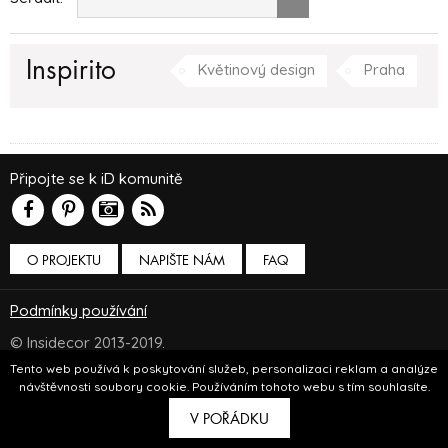
Inspirito
Květinový design
Praha
Připojte se k iD komunitě
O PROJEKTU
NAPIŠTE NÁM
FAQ
Podmínky používání
© Insidecor 2013-2019.
Tento web používá k poskytování služeb, personalizaci reklam a analýze
ve spolupráci s
Bioport
a
Breezy
návštěvnosti soubory cookie. Používáním tohoto webu s tím souhlasíte.
V POŘÁDKU