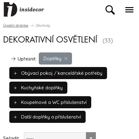
Úvodní stránka
Obchody
DEKORATIVNÍ OSVĚTLENÍ
(33)
Doplňky
Upřesnit:
Obývací pokoj / kancelářské potřeby
Kuchyňské doplňky
Koupelnové a WC příslušenství
Další doplňky a příslušenství
Seřadit:
-----