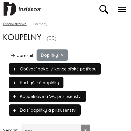
Úvodní stránka
Obchody
KOUPELNY
(33)
Doplňky
Upřesnit:
Obývací pokoj / kancelářské potřeby
Kuchyňské doplňky
Koupelnové a WC příslušenství
Další doplňky a příslušenství
Seřadit:
-----