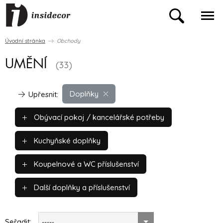
Úvodní stránka
Obchody
UMĚNÍ
(33)
Doplňky
Upřesnit:
Obývací pokoj / kancelářské potřeby
Kuchyňské doplňky
Koupelnové a WC příslušenství
Další doplňky a příslušenství
Seřadit:
-----