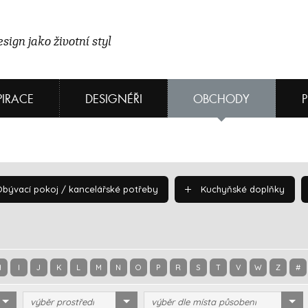
sign jako životní styl
PIRACE
DESIGNÉŘI
OBCHODY
bývací pokoj / kancelářské potřeby
Kuchyňské doplňky
H
I
J
K
L
M
N
O
P
R
S
T
V
W
Z
#
výběr prostředí
výběr dle místa působení