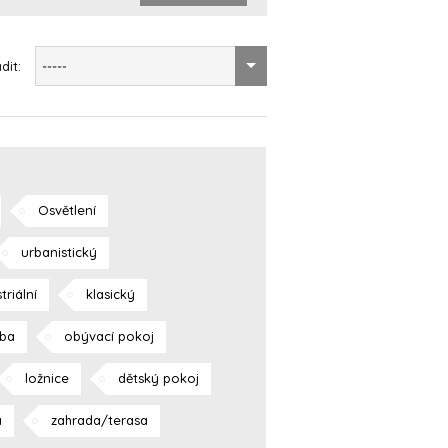
dit:
-----
Osvětlení
urbanistický
triální
klasický
ba
obývací pokoj
ložnice
dětský pokoj
a
zahrada/terasa