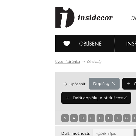
De
OBLÍBENÉ
INS
Úvodní stránka
Obchody
Doplňky
O
Upřesnit:
Další doplňky a příslušenství
&
A
B
C
D
E
F
G
Další možnosti:
výběr stylu