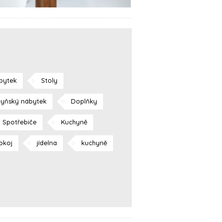
bytek
Stoly
yňský nábytek
Doplňky
Spotřebiče
Kuchyně
okoj
jídelna
kuchyně