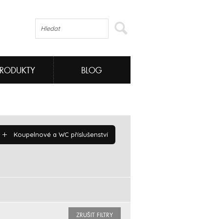
PRODUKTY
BLOG
Koupelnové a WC příslušenství
ZRUŠIT FILTRY