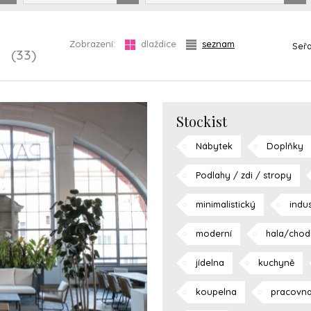
Zobrazení:
dlaždice
seznam
Seřa
Y
(33)
Stockist
Nábytek
Doplňky
Podlahy / zdi / stropy
minimalistický
indus
moderní
hala/chod
jídelna
kuchyně
koupelna
pracovn