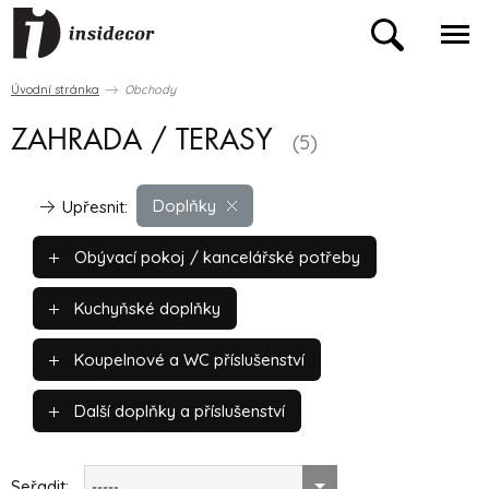
Úvodní stránka
Obchody
ZAHRADA / TERASY
(5)
Doplňky
Upřesnit:
Obývací pokoj / kancelářské potřeby
Kuchyňské doplňky
Koupelnové a WC příslušenství
Další doplňky a příslušenství
Seřadit:
-----