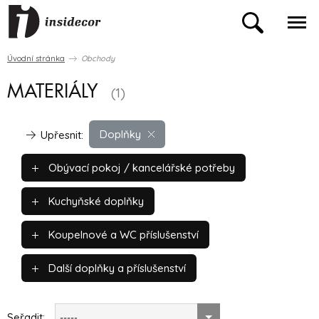
Úvodní stránka
Obchody
MATERIÁLY
(1)
Doplňky
Upřesnit:
Obývací pokoj / kancelářské potřeby
Kuchyňské doplňky
Koupelnové a WC příslušenství
Další doplňky a příslušenství
Seřadit:
-----