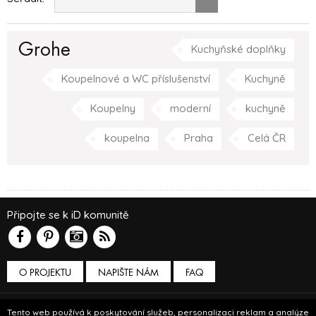
Grohe
Kuchyňské doplňky
Koupelnové a WC příslušenství
Kuchyně
Koupelny
moderní
kuchyně
koupelna
Praha
Celá ČR
Připojte se k iD komunitě
O PROJEKTU
NAPIŠTE NÁM
FAQ
Podmínky používání
Tento web používá k poskytování služeb, personalizaci reklam a analýze