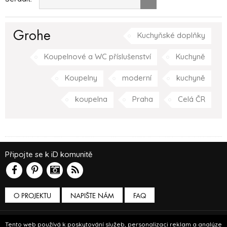
Grohe
Kuchyňské doplňky
Koupelnové a WC příslušenství
Kuchyně
Koupelny
moderní
kuchyně
koupelna
Praha
Celá ČR
Připojte se k iD komunitě
O PROJEKTU
NAPIŠTE NÁM
FAQ
Podmínky používání
Tento web používá k poskytování služeb, personalizaci reklam a analýze