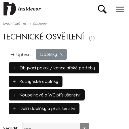
Úvodní stránka
Obchody
TECHNICKÉ OSVĚTLENÍ
(1)
Doplňky
Upřesnit:
Obývací pokoj / kancelářské potřeby
Kuchyňské doplňky
Koupelnové a WC příslušenství
Další doplňky a příslušenství
Seřadit:
-----