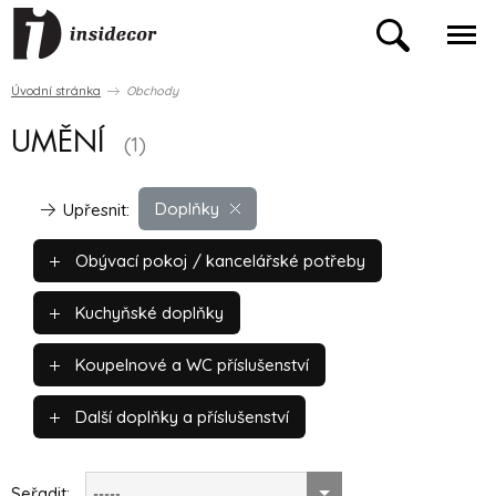
Úvodní stránka
Obchody
UMĚNÍ
(1)
Doplňky
Upřesnit:
Obývací pokoj / kancelářské potřeby
Kuchyňské doplňky
Koupelnové a WC příslušenství
Další doplňky a příslušenství
Seřadit:
-----