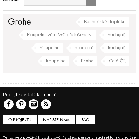
Grohe
Kuchyňské doplňky
Koupelnové a WC příslušenství
Kuchyně
Koupelny
moderní
kuchyně
koupelna
Praha
Celá ČR
Připojte se k iD komunitě
O PROJEKTU
NAPIŠTE NÁM
FAQ
Podmínky používání
Tento web používá k poskytování služeb, personalizaci reklam a analýze