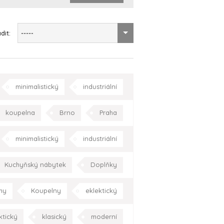
dit:
-----
minimalistický
industriální
ně
ložnice
dětský pokoj
koupelna
Brno
Praha
a
zahrada/terasa
Praha
minimalistický
industriální
eptuální
moderní
Praha
Kuchyňský nábytek
Doplňky
jídelna
kuchyně
Praha
hy
Koupelny
eklektický
Celá ČR
oderní
koupelna
Praha
ktický
klasický
moderní