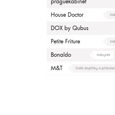
praguekabinet
House Doctor
Ná
DOX by Qubus
Petite Friture
Ná
Bonaldo
Nábytek
M&T
Další doplňky a příslušen