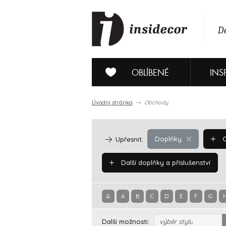
De
OBLÍBENÉ
INS
Úvodní stránka
Obchody
Doplňky
O
Upřesnit:
Další doplňky a příslušenství
&
A
B
C
D
E
F
G
Další možnosti:
výběr stylu