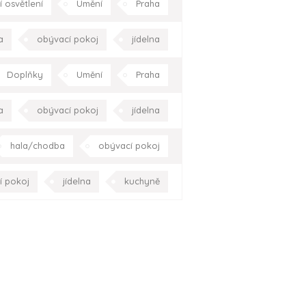
 osvětlení
Umění
Praha
asa
okolí domu
Celá ČR
a
obývací pokoj
jídelna
chodiště
Praha
Celá ČR
Doplňky
Umění
Praha
a
obývací pokoj
jídelna
chodiště
Praha
Celá ČR
hala/chodba
obývací pokoj
 pokoj
pracovna
Praha
í pokoj
jídelna
kuchyně
elna
pracovna
Celá ČR