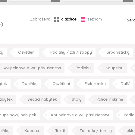
Zobrazení:
dlaždice
seznam
Seřa
3)
ky
Osvětlení
Podlahy / zdi / stropy
urbanistický
hala/chodba
obývací pokoj
jídelna
kuchy
Koupelnové a WC příslušenství
Podlahy
Koupelny
koupelna
pracovn
tek
Doplňky
Osvětlení
Elektronika
Další
retro/vintage
konc
ábytek
Sedací nábytek
Stoly
Police / skříně
Spotřebiče
Kuchyně
moderní
obývací pokoj
oupelnový nábytek
Koupelnové a WC příslušenství
Podla
klasický
m
plňky
Koberce
Textil
Zahrada / terasy
ekle