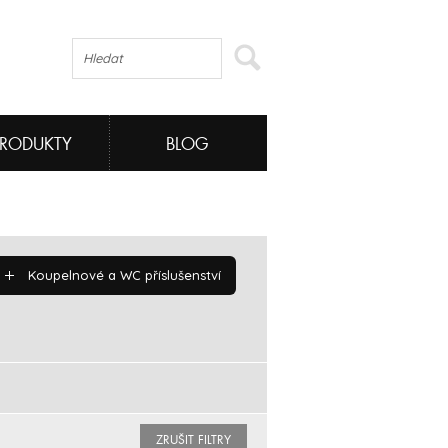
PRODUKTY
BLOG
Koupelnové a WC příslušenství
ZRUŠIT FILTRY