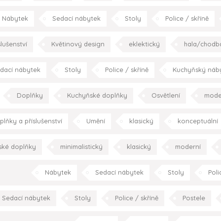
Nábytek
Sedací nábytek
Stoly
Police / skříně
Kuchyňský nábytek
Doplňky
Podlahy
Texti
lušenství
Květinový design
eklektický
hala/chodb
kuchyně
ložnice
dětský pokoj
koupelna
pracovna
zahrada/t
dací nábytek
Stoly
Police / skříně
Kuchyňský náb
minimalistický
eklektický
klasický
konceptuáln
Doplňky
Kuchyňské doplňky
Osvětlení
mode
obývací pokoj
jídelna
kuchyně
jídelna
kuchyně
ložnice
pracovna
s
plňky a příslušenství
Umění
klasický
konceptuální
ložnice
dětský
ské doplňky
minimalistický
klasický
moderní
Nábytek
Sedací nábytek
Stoly
Poli
plňky
Spotřebiče
Kuchyně
moderní
obývac
Sedací nábytek
Stoly
Police / skříně
Postele
dba
obývací pokoj
jídelna
kuchyně
ložnice