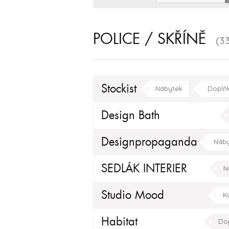
POLICE / SKŘÍNĚ
(3
Stockist
Nábytek
Doplň
klasický
moderní
Design Bath
Designpropaganda
Náby
SEDLÁK INTERIER
N
Kuchyňské doplňky
Studio Mood
K
Habitat
Do