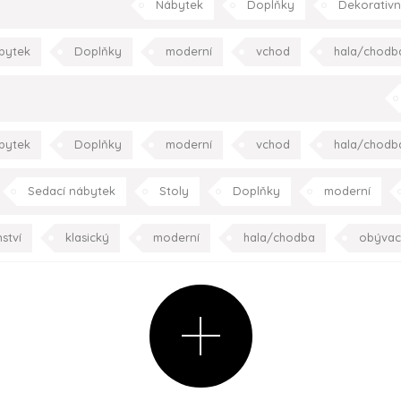
Nábytek
Doplňky
Dekorativní
zahrada/ter
bytek
Doplňky
moderní
vchod
hala/chodb
ložnice
pracovna
s
bytek
Doplňky
moderní
vchod
hala/chodb
kuchyně
ložnice
pracovna
s
Sedací nábytek
Stoly
Doplňky
moderní
jídelna
ložnice
dětský
ství
klasický
moderní
hala/chodba
obývac
ložnice
dětský pokoj
koup