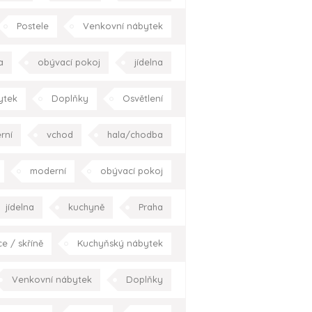
Kraj Vysočina
Postele
Venkovní nábytek
l
moderní
hala/chodba
a
obývací pokoj
jídelna
pracovna
zahrada/terasa
erasa
okolí domu
Praha
ytek
Doplňky
Osvětlení
okolí domu
Celá ČR
í
moderní
hala/chodba
rní
vchod
hala/chodba
ložnice
pracovna
Praha
chodiště
Praha
Celá ČR
moderní
obývací pokoj
 pokoj
pracovna
Praha
jídelna
kuchyně
Praha
ce / skříně
Kuchyňský nábytek
í pokoj
jídelna
kuchyně
Venkovní nábytek
Doplňky
Praha
Celá ČR
dětský pokoj
pracovna