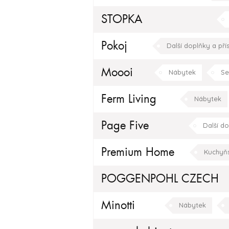
STOPKA
Koupelnový nábytek
Pokoj
Další doplňky a přís
obývací pokoj
jídelna
Moooi
Nábytek
Se
Dekorativní osvětlení
Ferm Living
Nábytek
obývací pokoj
Page Five
Další do
Premium Home
Kuchyň
POGGENPOHL CZECH
Doplňky
Kuchyňské do
Minotti
Nábytek
moderní
hala/cho