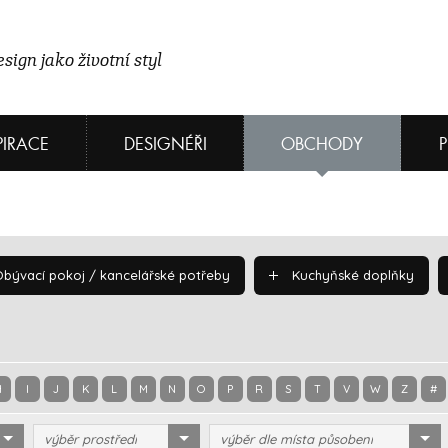
sign jako životní styl
PIRACE
DESIGNÉŘI
OBCHODY
bývací pokoj / kancelářské potřeby
Kuchyňské doplňky
H
I
J
K
L
M
N
O
P
R
S
T
V
W
Z
#
výběr prostředí
výběr dle místa působení