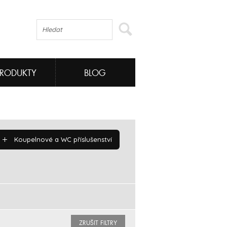
PRODUKTY
BLOG
Koupelnové a WC příslušenství
ZRUŠIT FILTRY