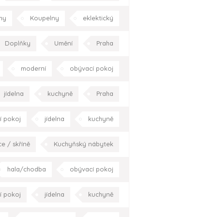
l
moderní
hala/chodba
hy
Koupelny
eklektický
pracovna
zahrada/terasa
oderní
koupelna
Praha
Doplňky
Umění
Praha
okolí domu
Celá ČR
moderní
obývací pokoj
 pokoj
pracovna
Praha
jídelna
kuchyně
Praha
í pokoj
jídelna
kuchyně
elna
pracovna
Celá ČR
ce / skříně
Kuchyňský nábytek
í pokoj
jídelna
kuchyně
hala/chodba
obývací pokoj
Praha
Celá ČR
racovna
Praha
Celá ČR
í pokoj
jídelna
kuchyně
elna
pracovna
Celá ČR