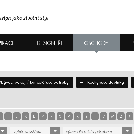
sign jako životní styl
PIRACE
DESIGNÉŘI
OBCHODY
bývací pokoj / kancelářské potřeby
Kuchyňské doplňky
H
I
J
K
L
M
N
O
P
R
S
T
V
W
Z
#
výběr prostředí
výběr dle místa působení