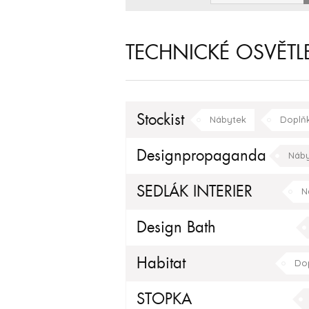
TECHNICKÉ OSVĚTL
Stockist
Nábytek
Doplň
klasický
moderní
Designpropaganda
Náby
SEDLÁK INTERIER
N
Kuchyňské doplňky
Design Bath
Habitat
Do
STOPKA