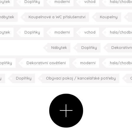
bytek
Doplňky
moderní
vchod
hala/chodb
ložnice
pracovna
s
nábytek
Koupelnové a WC příslušenství
Koupelny
bytek
Doplňky
moderní
vchod
hala/chodb
kuchyně
ložnice
pracovna
s
Nábytek
Doplňky
Dekorativní
oplňky
Dekorativní osvětlení
moderní
hala/chodb
dětský pokoj
koupelna
pracovna
schodišt
y
Doplňky
Obývací pokoj / kancelářské potřeby
O
Umění
minimalistický
konceptuální
moderní