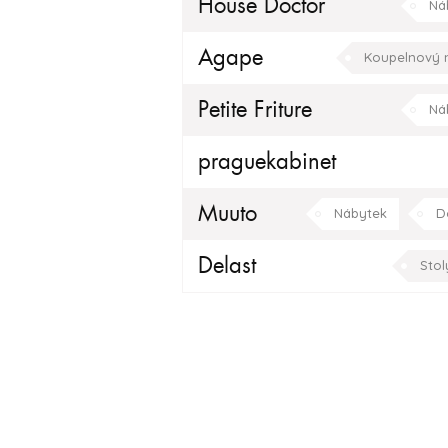
House Doctor
Ná
Agape
Koupelnový 
Petite Friture
Ná
praguekabinet
Muuto
Nábytek
D
kuchyně
ložnice
Delast
Stol
Tapety / Dekorace