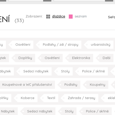
Zobrazení:
dlaždice
seznam
Seřa
ENÍ
(33)
ky
Osvětlení
Podlahy / zdi / stropy
urbanistický
hala/chodba
obývací pokoj
jídelna
kuchy
tek
Doplňky
Osvětlení
Elektronika
Další
koupelna
pracovn
retro/vintage
konc
ábytek
Sedací nábytek
Stoly
Police / skříně
Spotřebiče
Kuchyně
moderní
obývací pokoj
Koupelnové a WC příslušenství
Podlahy
Koupelny
plňky
Koberce
Textil
Zahrada / terasy
ekle
Nábytek
Sedací nábytek
Stoly
Police / skříně