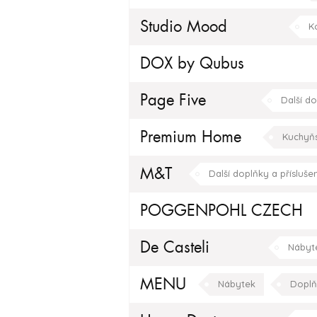
Koupelnový nábytek
Studio Mood
K
obývací pokoj
jídelna
DOX by Qubus
Page Five
Další do
Premium Home
Kuchyň
M&T
Další doplňky a příslušen
POGGENPOHL CZECH
Doplňky
Kuchyňské do
De Casteli
Nábyt
MENU
Nábytek
Doplň