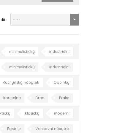
dit:
-----
minimalistický
industriální
ně
ložnice
dětský pokoj
minimalistický
industriální
a
zahrada/terasa
Praha
eptuální
moderní
Praha
Kuchyňský nábytek
Doplňky
jídelna
kuchyně
Praha
koupelna
Brno
Praha
Celá ČR
ktický
klasický
moderní
Kraj Vysočina
Postele
Venkovní nábytek