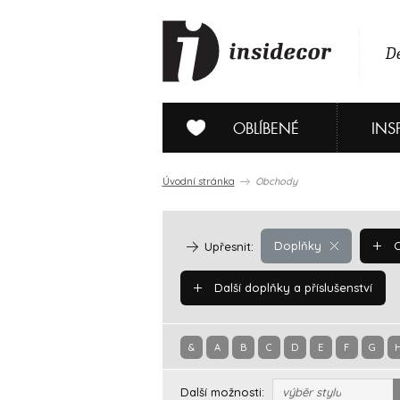
De
OBLÍBENÉ
INS
Úvodní stránka
Obchody
Doplňky
O
Upřesnit:
Další doplňky a příslušenství
&
A
B
C
D
E
F
G
Další možnosti:
výběr stylu