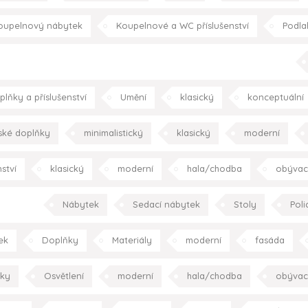
Kuchyňský nábytek
Doplňky
Podlahy
Texti
oupelnový nábytek
Koupelnové a WC příslušenství
Podla
kuchyně
ložnice
dětský pokoj
koupelna
klasický
m
plňky a příslušenství
Umění
klasický
konceptuální
ložnice
dětský
ské doplňky
minimalistický
klasický
moderní
ství
klasický
moderní
hala/chodba
obývac
ložnice
dětský pokoj
koup
Nábytek
Sedací nábytek
Stoly
Poli
plňky
Spotřebiče
Kuchyně
moderní
obývac
ek
Doplňky
Materiály
moderní
fasáda
jídelna
kuchyně
ložnice
koupelna
p
ky
Osvětlení
moderní
hala/chodba
obývac
ložnice
dětský pokoj
koup