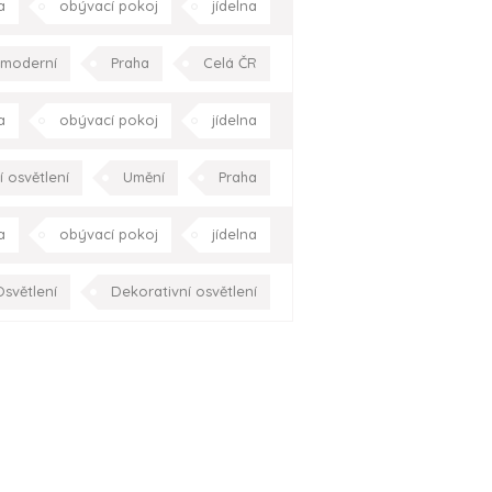
a
obývací pokoj
jídelna
chodiště
Praha
Celá ČR
moderní
Praha
Celá ČR
a
obývací pokoj
jídelna
chodiště
Praha
Celá ČR
 osvětlení
Umění
Praha
a
obývací pokoj
jídelna
ě
zahrada/terasa
Praha
světlení
Dekorativní osvětlení
hala/chodba
obývací pokoj
pracovna
Celá ČR