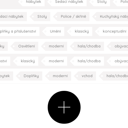
Nábytek
Sedací nábytek
Stoly
Poli
plňky
Spotřebiče
Kuchyně
moderní
obývac
dací nábytek
Stoly
Police / skříně
Kuchyňský náb
minimalistický
eklektický
klasický
konceptuáln
plňky a příslušenství
Umění
klasický
konceptuální
obývací pokoj
jídelna
kuchyně
ložnice
dětský
ky
Osvětlení
moderní
hala/chodba
obývac
ložnice
dětský pokoj
koup
ství
klasický
moderní
hala/chodba
obývac
ložnice
dětský pokoj
koup
bytek
Doplňky
moderní
vchod
hala/chodb
ložnice
pracovna
s