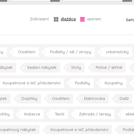
Zobrazení:
dlaždice
seznam
Seřa
ky
Osvětlení
Podlahy / zdi / stropy
urbanistický
hala/chodba
obývací pokoj
jídelna
kuchy
ábytek
Sedací nábytek
Stoly
Police / skříně
koupelna
pracovn
Spotřebiče
Kuchyně
moderní
obývací pokoj
Koupelnové a WC příslušenství
Podlahy
Koupelny
tek
Doplňky
Osvětlení
Elektronika
Další
retro/vintage
konc
plňky
Koberce
Textil
Zahrada / terasy
ekle
oupelnový nábytek
Koupelnové a WC příslušenství
Podla