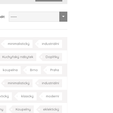
dit:
-----
minimalistický
industriální
ně
ložnice
dětský pokoj
Kuchyňský nábytek
Doplňky
a
zahrada/terasa
Praha
jídelna
kuchyně
Praha
koupelna
Brno
Praha
Celá ČR
minimalistický
industriální
eptuální
moderní
Praha
ktický
klasický
moderní
Kraj Vysočina
hy
Koupelny
eklektický