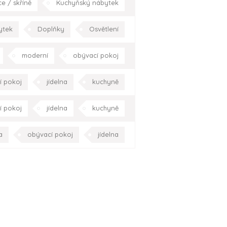
ce / skříně
Kuchyňský nábytek
í pokoj
jídelna
kuchyně
ytek
Doplňky
Osvětlení
Praha
Celá ČR
í
moderní
hala/chodba
moderní
obývací pokoj
ložnice
pracovna
Praha
 pokoj
pracovna
Praha
í pokoj
jídelna
kuchyně
elna
pracovna
Celá ČR
í pokoj
jídelna
kuchyně
elna
pracovna
Celá ČR
a
obývací pokoj
jídelna
chodiště
Praha
Celá ČR