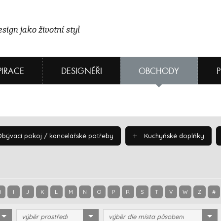
sign jako životní styl
PIRACE
DESIGNÉŘI
OBCHODY
bývací pokoj / kancelářské potřeby
Kuchyňské doplňky
H
I
J
K
L
M
N
O
P
R
S
T
V
W
Z
#
výběr prostředí
výběr dle místa působení