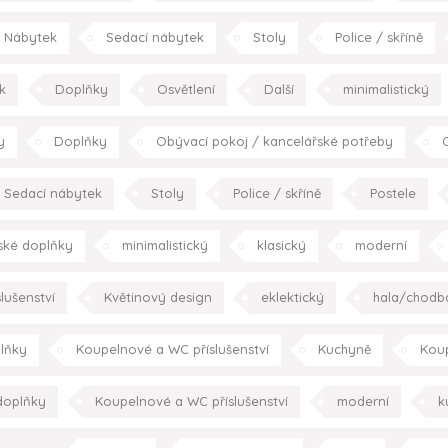
klasický
m
Nábytek
Sedací nábytek
Stoly
Police / skříně
Kuchyňský nábytek
Doplňky
Podlahy
Texti
k
Doplňky
Osvětlení
Další
minimalistický
kuchyně
ložnice
dětský pokoj
koupelna
r
y
Doplňky
Obývací pokoj / kancelářské potřeby
O
Umění
minimalistický
konceptuální
moderní
Sedací nábytek
Stoly
Police / skříně
Postele
dba
obývací pokoj
jídelna
kuchyně
ložnice
ské doplňky
minimalistický
klasický
moderní
zahrada/ter
lušenství
Květinový design
eklektický
hala/chodb
pracovna
zahrada/t
lňky
Koupelnové a WC příslušenství
Kuchyně
Kou
k
doplňky
Koupelnové a WC příslušenství
moderní
k