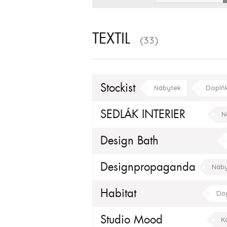
TEXTIL
(33)
Stockist
Nábytek
Doplň
klasický
moderní
SEDLÁK INTERIER
N
Kuchyňské doplňky
Design Bath
Designpropaganda
Náby
Habitat
Do
Studio Mood
K