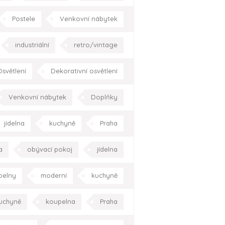
oderní
koupelna
Praha
Postele
Venkovní nábytek
l
moderní
hala/chodba
industriální
retro/vintage
pracovna
zahrada/terasa
ustikální
moderní
Praha
světlení
Dekorativní osvětlení
okolí domu
Celá ČR
hala/chodba
obývací pokoj
Venkovní nábytek
Doplňky
pracovna
Celá ČR
dětský pokoj
pracovna
jídelna
kuchyně
Praha
asa
okolí domu
Celá ČR
a
obývací pokoj
jídelna
erasa
okolí domu
Praha
pelny
moderní
kuchyně
oupelna
Praha
Celá ČR
uchyně
koupelna
Praha
Celá ČR