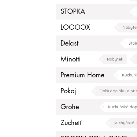
STOPKA
Koupelnový nábytek
LOOOOX
Nábyte
obývací pokoj
jídelna
Delast
Stol
Tapety / Dekorace
Minotti
Nábytek
moderní
hala/cho
Premium Home
Kuchyň
Pokoj
Další doplňky a přís
Grohe
Kuchyňské dop
Zuchetti
Kuchyňské 