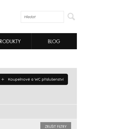
PRODUKTY
BLOG
Koupelnové a WC příslušenství
ZRUŠIT FILTRY