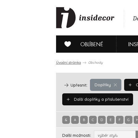
De
OBLÍBENÉ
INS
Úvodní stránka
Obchody
Doplňky
O
Upřesnit:
Další doplňky a příslušenství
&
A
B
C
D
E
F
G
Další možnosti:
výběr stylu