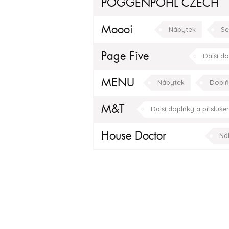
POGGENPOHL CZECH
Doplňky
Kuchyňské do
Moooi
Nábytek
Se
Dekorativní osvětlení
Page Five
Další do
MENU
Nábytek
Doplň
M&T
Další doplňky a příslušen
House Doctor
Ná