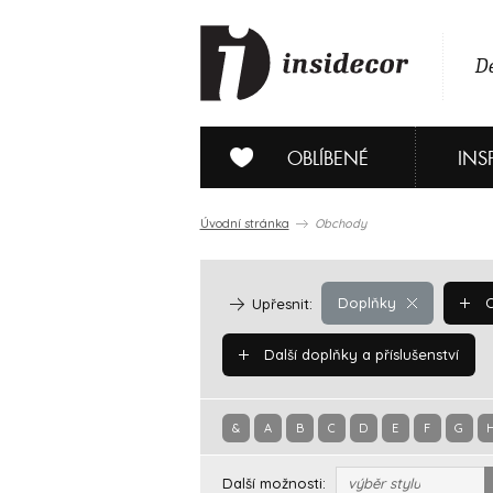
De
OBLÍBENÉ
INS
Úvodní stránka
Obchody
Doplňky
O
Upřesnit:
Další doplňky a příslušenství
&
A
B
C
D
E
F
G
Další možnosti:
výběr stylu