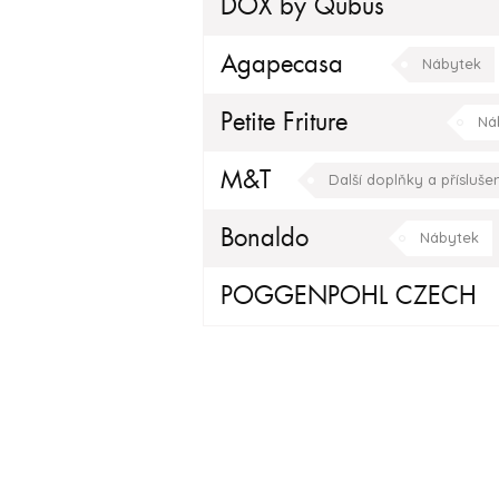
DOX by Qubus
Agapecasa
Nábytek
Petite Friture
Ná
M&T
Další doplňky a příslušen
Bonaldo
Nábytek
POGGENPOHL CZECH
Doplňky
Kuchyňské do