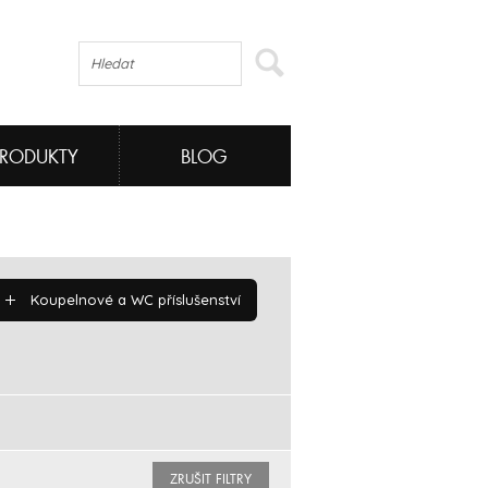
PRODUKTY
BLOG
Koupelnové a WC příslušenství
ZRUŠIT FILTRY