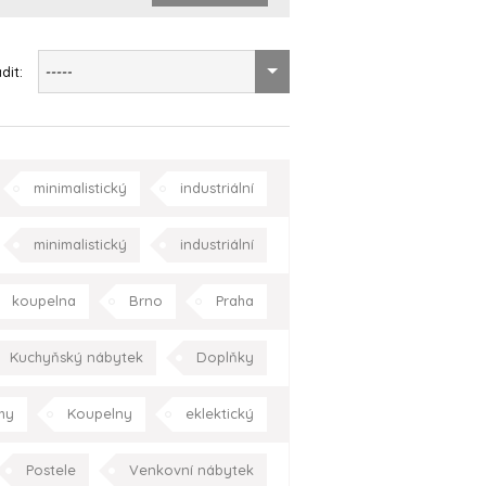
dit:
-----
minimalistický
industriální
ně
ložnice
dětský pokoj
minimalistický
industriální
a
zahrada/terasa
Praha
eptuální
moderní
Praha
koupelna
Brno
Praha
Kuchyňský nábytek
Doplňky
jídelna
kuchyně
Praha
hy
Koupelny
eklektický
Celá ČR
oderní
koupelna
Praha
Postele
Venkovní nábytek