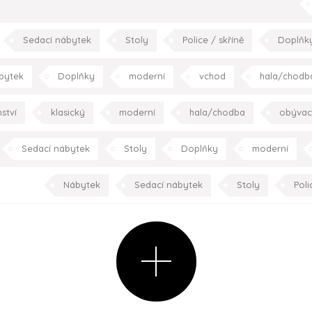
obývací pokoj
jídelna
kuchyně
Sedací nábytek
Stoly
Police / skříně
Doplňk
obývací pokoj
jídelna
kuchyně
p
bytek
Doplňky
moderní
vchod
hala/chodb
kuchyně
ložnice
pracovna
s
ství
klasický
moderní
hala/chodba
obývac
ložnice
dětský pokoj
koup
Sedací nábytek
Stoly
Doplňky
moderní
jídelna
ložnice
dětský
Nábytek
Sedací nábytek
Stoly
Poli
plňky
Spotřebiče
Kuchyně
moderní
obývac