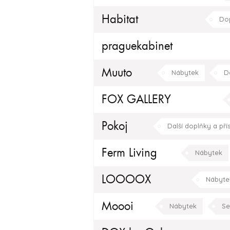
Koupelnový nábytek
Habitat
Do
obývací pokoj
jídelna
praguekabinet
Muuto
Nábytek
D
kuchyně
ložnice
FOX GALLERY
konceptuální
rustikální
Pokoj
Další doplňky a přís
Ferm Living
Nábytek
obývací pokoj
LOOOOX
Nábyte
Moooi
Nábytek
Se
Dekorativní osvětlení