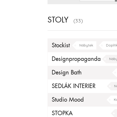
STOLY
(33)
Stockist
Nábytek
Doplň
klasický
moderní
Designpropaganda
Náby
Design Bath
SEDLÁK INTERIER
N
Kuchyňské doplňky
Studio Mood
K
STOPKA