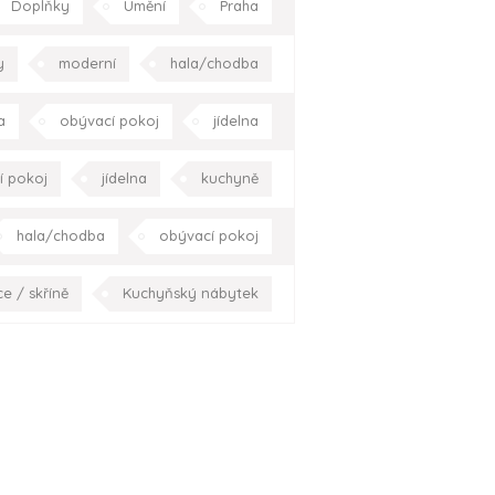
Doplňky
Umění
Praha
ložnice
pracovna
Praha
y
moderní
hala/chodba
racovna
Praha
Celá ČR
a
obývací pokoj
jídelna
chodiště
Praha
Celá ČR
í pokoj
jídelna
kuchyně
elna
pracovna
Celá ČR
hala/chodba
obývací pokoj
 pokoj
pracovna
Praha
ce / skříně
Kuchyňský nábytek
í pokoj
jídelna
kuchyně
Praha
Celá ČR