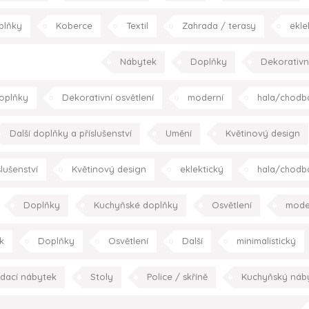
Kuchyňský nábytek
Doplňky
Podlahy
Texti
plňky
Koberce
Textil
Zahrada / terasy
ekle
kuchyně
ložnice
dětský pokoj
koupelna
Nábytek
Doplňky
Dekorativní
oplňky
Dekorativní osvětlení
moderní
hala/chodb
dětský pokoj
koupelna
pracovna
schodišt
Další doplňky a příslušenství
Umění
Květinový design
moderní
hala/chodba
obývací pokoj
jídel
lušenství
Květinový design
eklektický
hala/chodb
pracovn
pracovna
zahrada/t
Doplňky
Kuchyňské doplňky
Osvětlení
mode
jídelna
kuchyně
ložnice
pracovna
s
k
Doplňky
Osvětlení
Další
minimalistický
r
dací nábytek
Stoly
Police / skříně
Kuchyňský náb
minimalistický
eklektický
klasický
konceptuáln