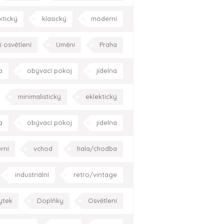
l
moderní
hala/chodba
ktický
klasický
moderní
pracovna
zahrada/terasa
Kraj Vysočina
 osvětlení
Umění
Praha
okolí domu
Celá ČR
a
obývací pokoj
jídelna
ě
zahrada/terasa
Praha
minimalistický
eklektický
na
ložnice
dětský pokoj
a
obývací pokoj
jídelna
a
zahrada/terasa
Praha
erasa
okolí domu
Praha
rní
vchod
hala/chodba
chodiště
Praha
Celá ČR
industriální
retro/vintage
ustikální
moderní
Praha
ytek
Doplňky
Osvětlení
í
moderní
hala/chodba