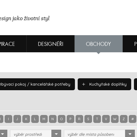
sign jako životní styl
PIRACE
DESIGNÉŘI
OBCHODY
bývací pokoj / kancelářské potřeby
Kuchyňské doplňky
H
I
J
K
L
M
N
O
P
R
S
T
V
W
Z
#
výběr prostředí
výběr dle místa působení