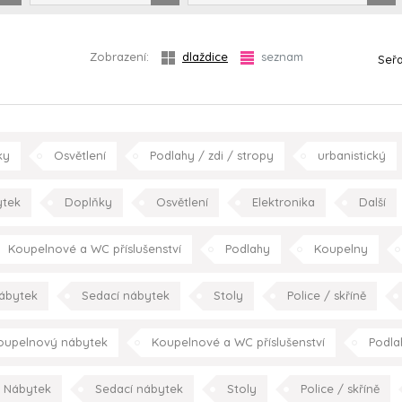
Zobrazení:
dlaždice
seznam
Seřa
ky
Osvětlení
Podlahy / zdi / stropy
urbanistický
hala/chodba
obývací pokoj
jídelna
kuchy
tek
Doplňky
Osvětlení
Elektronika
Další
koupelna
pracovn
retro/vintage
konc
Koupelnové a WC příslušenství
Podlahy
Koupelny
ábytek
Sedací nábytek
Stoly
Police / skříně
Spotřebiče
Kuchyně
moderní
obývací pokoj
oupelnový nábytek
Koupelnové a WC příslušenství
Podla
klasický
m
Nábytek
Sedací nábytek
Stoly
Police / skříně