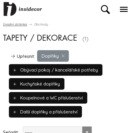
Úvodní stránka
Obchody
TAPETY / DEKORACE
(1)
Doplňky
Upřesnit:
Obývací pokoj / kancelářské potřeby
Kuchyňské doplňky
Koupelnové a WC příslušenství
Další doplňky a příslušenství
Seřadit:
-----