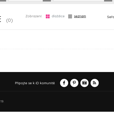
Zobrazení:
dlaždice
seznam
Seřa
E
(0)
Připojte se k iD komunitě
19.