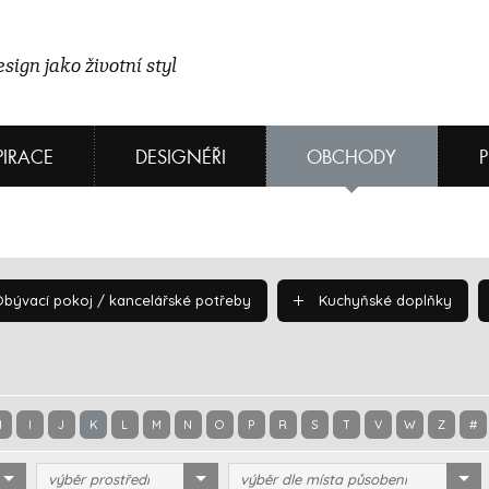
sign jako životní styl
PIRACE
DESIGNÉŘI
OBCHODY
bývací pokoj / kancelářské potřeby
Kuchyňské doplňky
H
I
J
K
L
M
N
O
P
R
S
T
V
W
Z
#
výběr prostředí
výběr dle místa působení