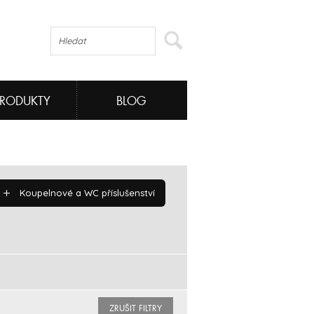
PRODUKTY
BLOG
Koupelnové a WC příslušenství
ZRUŠIT FILTRY