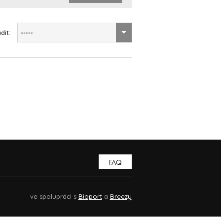
dit:
-----
FAQ
ve spolupráci s
Bioport
a
Breezy