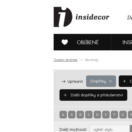
De
OBLÍBENÉ
INS
Úvodní stránka
Obchody
Doplňky
O
Upřesnit:
Další doplňky a příslušenství
&
A
B
C
D
E
F
G
Další možnosti:
výběr stylu