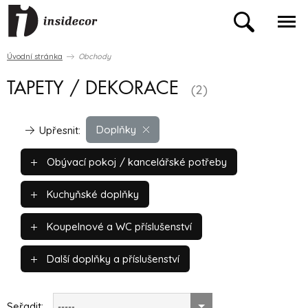
Úvodní stránka
Obchody
TAPETY / DEKORACE
(2)
Doplňky
Upřesnit:
Obývací pokoj / kancelářské potřeby
Kuchyňské doplňky
Koupelnové a WC příslušenství
Další doplňky a příslušenství
Seřadit:
-----